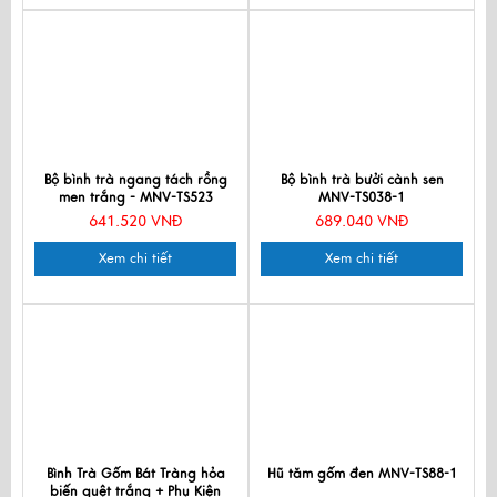
Bộ bình trà ngang tách rồng
Bộ bình trà bưởi cành sen
men trắng - MNV-TS523
MNV-TS038-1
641.520 VNĐ
689.040 VNĐ
Xem chi tiết
Xem chi tiết
Bình Trà Gốm Bát Tràng hỏa
Hũ tăm gốm đen MNV-TS88-1
biến quệt trắng + Phụ Kiện