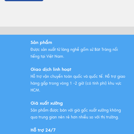
Gốm Bát Tràng - Tinh hoa văn
hóa Việt
Xem thêm
Những mẫu ấm trà gốm Bát
Sản phẩm
Tràng được ưa chuộng nhất
Được sản xuất từ làng nghề gốm sứ Bát Tràng nổi
Xem thêm
tiếng tại Việt Nam.
Giao dịch linh hoạt
Hỗ trợ vận chuyển toàn quốc và quốc tế. Hỗ trợ giao
hàng gấp trong vòng 1 -2 giờ (có tính phí) khu vực
HCM.
Giá xuất xưởng
Sản phẩm được bán với giá gốc xuất xưởng không
qua trung gian nên rẻ hơn nhiều so với thị trường.
Hỗ trợ 24/7