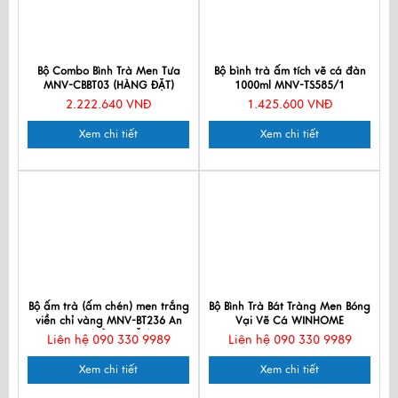
Bộ Combo Bình Trà Men Tưa
Bộ bình trà ấm tích vẽ cá đàn
MNV-CBBT03 (HÀNG ĐẶT)
1000ml MNV-TS585/1
2.222.640 VNĐ
1.425.600 VNĐ
Xem chi tiết
Xem chi tiết
Bộ ấm trà (ấm chén) men trắng
Bộ Bình Trà Bát Tràng Men Bóng
viền chỉ vàng MNV-BT236 An
Vại Vẽ Cá WINHOME
Viêt (HÀNG ĐẶT)
Liên hệ 090 330 9989
Liên hệ 090 330 9989
Xem chi tiết
Xem chi tiết