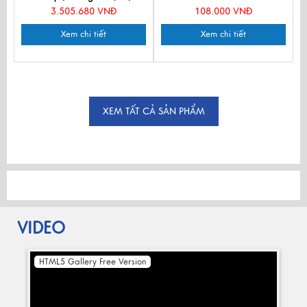
MNV-PKTS583-3
3.505.680 VNĐ
108.000 VNĐ
Xem chi tiết
Xem chi tiết
XEM TẤT CẢ SẢN PHẨM
VIDEO
HTML5 Gallery Free Version