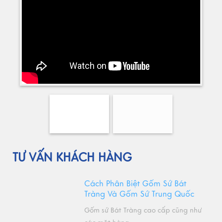
TƯ VẤN KHÁCH HÀNG
Cách Phân Biệt Gốm Sứ Bát
Tràng Và Gốm Sứ Trung Quốc
Gốm sứ Bát Tràng cao cấp cũng như