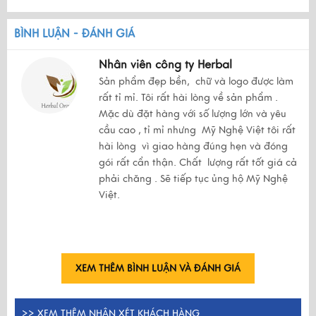
BÌNH LUẬN - ĐÁNH GIÁ
Nhân viên công ty Herbal
Sản phẩm đẹp bền, chữ và logo được làm
rất tỉ mỉ. Tôi rất hài lòng về sản phẩm .
Mặc dù đặt hàng với số lượng lớn và yêu
cầu cao , tỉ mỉ nhưng Mỹ Nghệ Việt tôi rất
hài lòng vì giao hàng đúng hẹn và đóng
gói rất cẩn thận. Chất lượng rất tốt giá cả
phải chăng . Sẽ tiếp tục ủng hộ Mỹ Nghệ
Việt.
XEM THÊM BÌNH LUẬN VÀ ĐÁNH GIÁ
>>
XEM THÊM NHẬN XÉT KHÁCH HÀNG