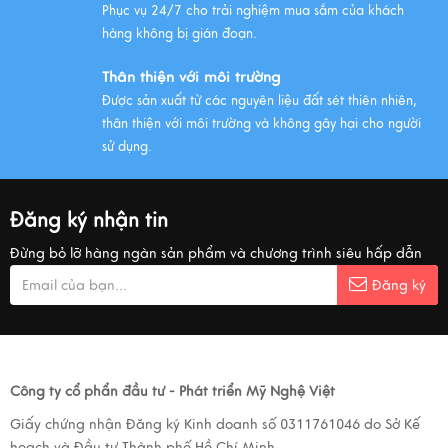
Phục vụ 24/7 cho trải nghiệm mua sắm của khách
hàng không bị gián đoạn.
Thân thiện với môi trường
Được sản xuất từ các nguyên liệu đất sét thiên nhiên,
thân thiện với môi trường và không gây hại cho người
sử dụng.
Đăng ký nhận tin
Đừng bỏ lỡ hàng ngàn sản phẩm và chương trình siêu hấp dẫn
Đăng ký
Công ty cổ phẩn đầu tư - Phát triển Mỹ Nghệ Việt
Giấy chứng nhận Đăng ký Kinh doanh số 0311761046 do Sở Kế
hoạch và Đầu tư Thành phố Hồ Chí Minh.