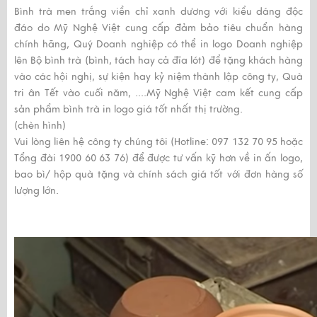
Bình trà men trắng viền chỉ xanh dương với kiểu dáng độc
đáo do Mỹ Nghệ Việt cung cấp đảm bảo tiêu chuẩn hàng
chính hãng, Quý Doanh nghiệp có thể in logo Doanh nghiệp
lên Bộ bình trà (bình, tách hay cả đĩa lót) để tặng khách hàng
vào các hội nghị, sự kiện hay kỷ niệm thành lập công ty, Quà
tri ân Tết vào cuối năm, ....Mỹ Nghệ Việt cam kết cung cấp
sản phẩm bình trà in logo giá tốt nhất thị trường.
(chèn hình)
Vui lòng liên hệ công ty chúng tôi (Hotline: 097 132 70 95 hoặc
Tổng đài 1900 60 63 76) để được tư vấn kỹ hơn về in ấn logo,
bao bì/ hộp quà tặng và chính sách giá tốt với đơn hàng số
lượng lớn.