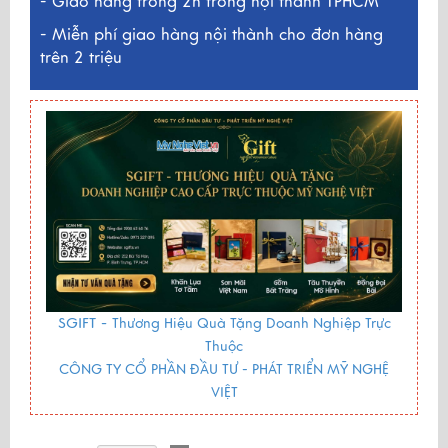
- Giao hàng trong 2h trong nội thành TPHCM
- Miễn phí giao hàng nội thành cho đơn hàng
trên 2 triệu
SGIFT -
Thương Hiệu Quà Tặng Doanh Nghiệp Trực
Thuộc
CÔNG TY CỔ PHẦN ĐẦU TƯ - PHÁT TRIỂN MỸ NGHỆ
VIỆT