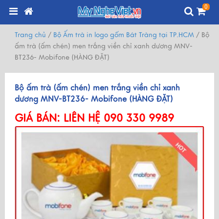
0
Trang chủ
/
Bộ Ấm trà in logo gốm Bát Tràng tại TP.HCM
/
Bộ
ấm trà (ấm chén) men trắng viền chỉ xanh dương MNV-
BT236- Mobifone (HÀNG ĐẶT)
Bộ ấm trà (ấm chén) men trắng viền chỉ xanh
dương MNV-BT236- Mobifone (HÀNG ĐẶT)
GIÁ BÁN:
LIÊN HỆ 090 330 9989