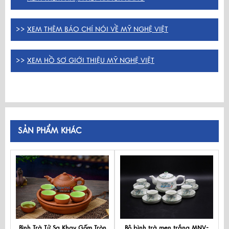
>>
XEM THÊM BÁO CHÍ NÓI VỀ MỸ NGHỆ VIỆT
>>
XEM HỒ SƠ GIỚI THIỆU MỸ NGHỆ VIỆT
SẢN PHẨM KHÁC
Bình Trà Tử Sa Khay Gốm Tròn
Bộ bình trà men trắng MNV-