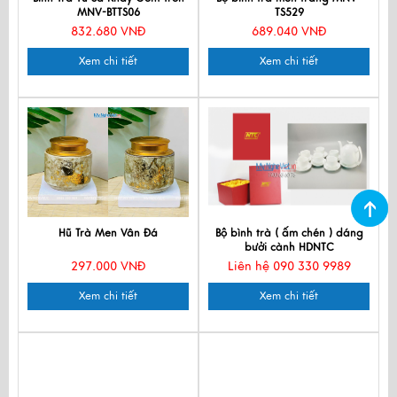
MNV-BTTS06
TS529
832.680 VNĐ
689.040 VNĐ
Xem chi tiết
Xem chi tiết
Hũ Trà Men Vân Đá
Bộ bình trà ( ấm chén ) dáng
bưởi cành HDNTC
297.000 VNĐ
Liên hệ 090 330 9989
Xem chi tiết
Xem chi tiết