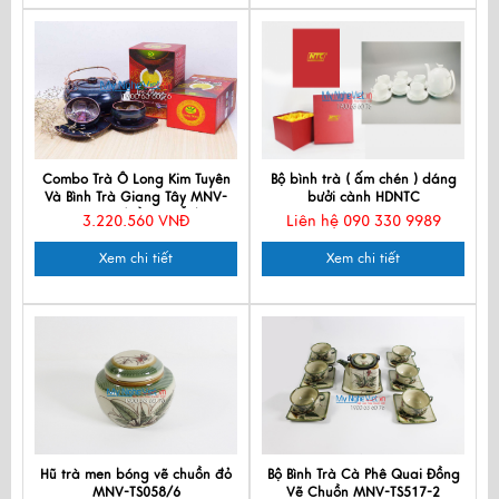
Combo Trà Ô Long Kim Tuyên
Bộ bình trà ( ấm chén ) dáng
Và Bình Trà Giang Tây MNV-
bưởi cành HDNTC
CBBT01 (HÀNG ĐẶT)
3.220.560 VNĐ
Liên hệ 090 330 9989
Xem chi tiết
Xem chi tiết
Hũ trà men bóng vẽ chuồn đỏ
Bộ Bình Trà Cà Phê Quai Đồng
MNV-TS058/6
Vẽ Chuồn MNV-TS517-2