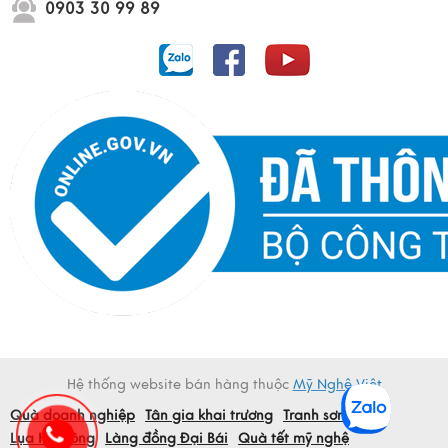
0903 30 99 89
Hệ thống website bán hàng thuộc
Mỹ Nghệ Việt
Quà doanh nghiệp
Tân gia khai trương
Tranh sơn mài
Lụa Hà Đông
Làng đồng Đại Bái
Quà tết mỹ nghệ