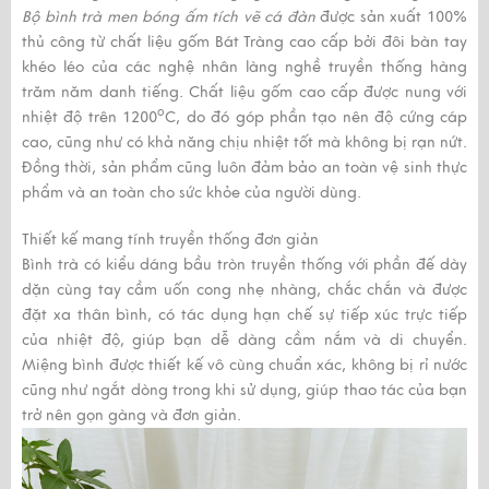
Bộ bình trà men bóng ấm tích vẽ cá đàn
được sản xuất 100%
thủ công từ chất liệu gốm Bát Tràng cao cấp bởi đôi bàn tay
khéo léo của các nghệ nhân làng nghề truyền thống hàng
trăm năm danh tiếng. Chất liệu gốm cao cấp được nung với
o
nhiệt độ trên 1200
C, do đó góp phần tạo nên độ cứng cáp
cao, cũng như có khả năng chịu nhiệt tốt mà không bị rạn nứt.
Đồng thời, sản phẩm cũng luôn đảm bảo an toàn vệ sinh thực
phẩm và an toàn cho sức khỏe của người dùng.
Thiết kế mang tính truyền thống đơn giản
Bình trà có kiểu dáng bầu tròn truyền thống với phần đế dày
dặn cùng tay cầm uốn cong nhẹ nhàng, chắc chắn và được
đặt xa thân bình, có tác dụng hạn chế sự tiếp xúc trực tiếp
của nhiệt độ, giúp bạn dễ dàng cầm nắm và di chuyển.
Miệng bình được thiết kế vô cùng chuẩn xác, không bị rỉ nước
cũng như ngắt dòng trong khi sử dụng, giúp thao tác của bạn
trở nên gọn gàng và đơn giản.