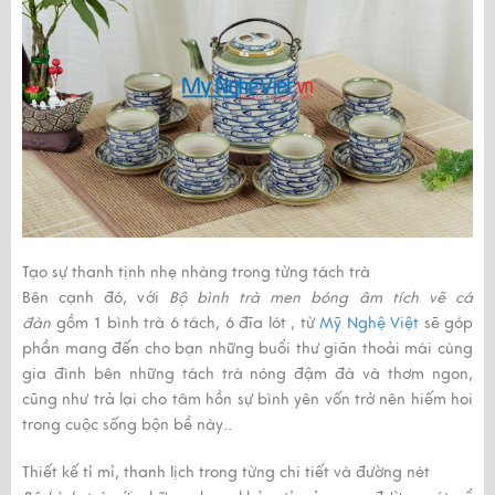
Tạo sự thanh tịnh nhẹ nhàng trong từng tách trà
Bên cạnh đó, với
Bộ bình trà men bóng âm tích vẽ cá
đàn
gồm
1 bình trà 6 tách, 6 đĩa lót , từ
Mỹ Nghệ Việt
sẽ góp
phần mang đến cho bạn những buổi thư giãn thoải mái cùng
gia đình bên những tách trà nóng đậm đà và thơm ngon,
cũng như trả lại cho tâm hồn sự bình yên vốn trở nên hiếm hoi
trong cuộc sống bộn bề này..
Thiết kế tỉ mỉ, thanh lịch trong từng chi tiết và đường nét