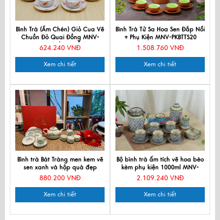
Bình Trà (Ấm Chén) Giỏ Cua Vẽ
Bình Trà Tử Sa Hoa Sen Đắp Nổi
Chuồn Đỏ Quai Đồng MNV-
+ Phụ Kiện MNV-PKBTTS20
TS569 (HÀNG ĐẶT)
624.240 VNĐ
1.508.760 VNĐ
Xem chi tiết
Xem chi tiết
Bình trà Bát Tràng men kem vẽ
Bộ bình trà ấm tích vẽ hoa bèo
sen xanh và hộp quà đẹp
kèm phụ kiện 1000ml MNV-
CBMNV-HBT1223.4
TS585
880.200 VNĐ
2.109.240 VNĐ
Xem chi tiết
Xem chi tiết