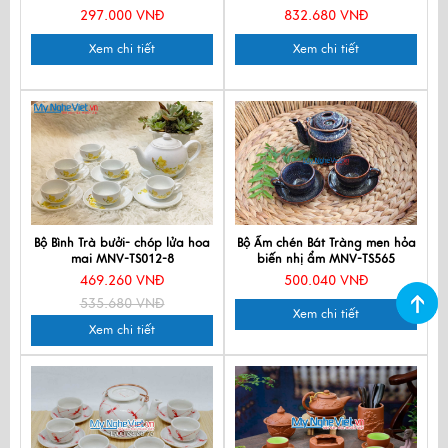
297.000 VNĐ
832.680 VNĐ
Xem chi tiết
Xem chi tiết
Bộ Bình Trà bưởi- chóp lửa hoa
Bộ Ấm chén Bát Tràng men hỏa
mai MNV-TS012-8
biến nhị ẩm MNV-TS565
469.260 VNĐ
500.040 VNĐ
535.680 VNĐ
Xem chi tiết
Xem chi tiết