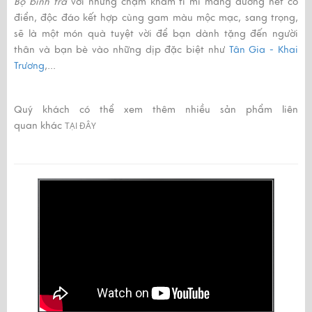
Bộ bình trà
với những chạm khảm tỉ mỉ mang đường nét cổ
điển, độc đáo kết hợp cùng gam màu mộc mạc, sang trọng,
sẽ là một món quà tuyệt vời để bạn dành tặng đến người
thân và bạn bè vào những dịp đặc biệt như
Tân Gia - Khai
Trương
,...
Quý khách có thể xem thêm nhiều sản phẩm liên
quan khác
TẠI ĐÂY