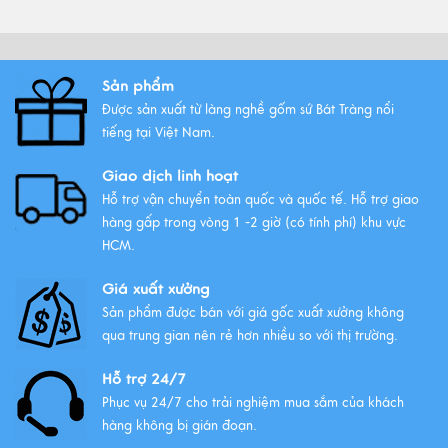
Xem thêm
Sản phẩm
Những mẫu ấm trà gốm Bát
Tràng được ưa chuộng nhất
Được sản xuất từ làng nghề gốm sứ Bát Tràng nổi
tiếng tại Việt Nam.
Xem thêm
Giao dịch linh hoạt
Hỗ trợ vận chuyển toàn quốc và quốc tế. Hỗ trợ giao
hàng gấp trong vòng 1 -2 giờ (có tính phí) khu vực
HCM.
Giá xuất xưởng
Sản phẩm được bán với giá gốc xuất xưởng không
qua trung gian nên rẻ hơn nhiều so với thị trường.
Hỗ trợ 24/7
Phục vụ 24/7 cho trải nghiệm mua sắm của khách
hàng không bị gián đoạn.