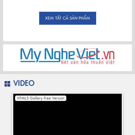
XEM TẤT CẢ SẢN PHẨM
VIDEO
HTML5 Gallery Free Version