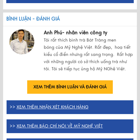
BÌNH LUẬN - ĐÁNH GIÁ
Anh Phú- nhân viên công ty
Tôi rất thích bình trà Bát Tràng men
bóng của Mỹ Nghệ Việt. Rất đẹp, hoạ tiết
kiểu cổ điển nhưng rất sang trọng. Rất hợp
với những người có sở thích uống trà như
tôi. Tôi sẽ tiếp tục ủng hộ Mỹ NGhệ Việt.
XEM THÊM BÌNH LUẬN VÀ ĐÁNH GIÁ
>>
XEM THÊM NHẬN XÉT KHÁCH HÀNG
>>
XEM THÊM BÁO CHÍ NÓI VỀ MỸ NGHỆ VIỆT