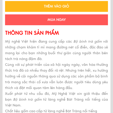
THÊM VÀO GIỎ
MUA NGAY
THÔNG TIN SẢN PHẨM
Mỹ nghệ Việt hiện đang cung cấp các
Bộ bình trà gốm
với
những chạm khảm tỉ mỉ mang đường nét cổ điển, độc đáo sẽ
mang lại cho bạn những buổi thư giãn cùng người thân bên
tách trà nóng đậm đà.
Cùng với sự phát triển của xã hội ngày ngày, văn hóa thưởng
thức trà đã có nhiều thay đổi rõ rệt. Nhưng trên hết, xu hướng
hướng về cội nguồn thông qua sử dụng các sản phẩm bộ bình
trà mang sắc thái cổ xưa vẫn luôn được người tiêu dùng yêu
thích và đặt mối quan tâm lên hàng đầu.
Xuất phát từ nhu cầu đó, Mỹ Nghệ Việt xin giới thiệu đến
bạn
Bộ bình trà gốm
từ làng nghề Bát Tràng nổi tiếng của
Việt Nam.
Chất liệu gốm cao cấp từ làng nghề Bát Tràng nổi tiếng