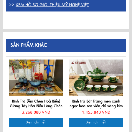
>>
XEM HỒ SƠ GIỚI THIỆU MỸ NGHỆ VIỆT
SẢN PHẨM KHÁC
Bình Trà (Ấm Chén Hoả Biến)
Bình trà Bát Tràng men xanh
Giang Tây Hỏa Biến Lòng Chén
ngọc hoa sen viền chỉ vàng kim
3D MNV-TS575-2
cao cấp
3.268.080 VNĐ
1.455.840 VNĐ
Xem chi tiết
Xem chi tiết