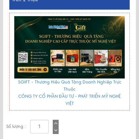
SGIFT -
Thương Hiệu Quà Tặng Doanh Nghiệp Trực
Thuộc
CÔNG TY CỔ PHẦN ĐẦU TƯ - PHÁT TRIỂN MỸ NGHỆ
VIỆT
Số lượng :