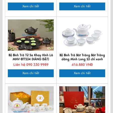
Xem chi tiết
Xem chi tiết
Bộ Bình Trà Tử Sa Khay Hình Lá
Bộ Bình Trà Bát Tràng Bát Tràng
MNV-BTTS34 (HÀNG ĐẶT)
dáng Minh Long S3 chỉ xanh
MNV-BT002-5
Liên hệ 090 330 9989
416.880 VNĐ
Xem chi tiết
Xem chi tiết