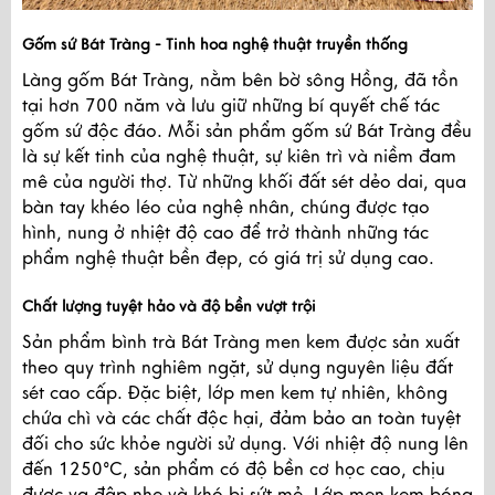
Gốm sứ Bát Tràng - Tinh hoa nghệ thuật truyền thống
Làng gốm Bát Tràng, nằm bên bờ sông Hồng, đã tồn
tại hơn 700 năm và lưu giữ những bí quyết chế tác
gốm sứ độc đáo. Mỗi sản phẩm gốm sứ Bát Tràng đều
là sự kết tinh của nghệ thuật, sự kiên trì và niềm đam
mê của người thợ. Từ những khối đất sét dẻo dai, qua
bàn tay khéo léo của nghệ nhân, chúng được tạo
hình, nung ở nhiệt độ cao để trở thành những tác
phẩm nghệ thuật bền đẹp, có giá trị sử dụng cao.
Chất lượng tuyệt hảo và độ bền vượt trội
Sản phẩm bình trà Bát Tràng men kem được sản xuất
theo quy trình nghiêm ngặt, sử dụng nguyên liệu đất
sét cao cấp. Đặc biệt, lớp men kem tự nhiên, không
chứa chì và các chất độc hại, đảm bảo an toàn tuyệt
đối cho sức khỏe người sử dụng. Với nhiệt độ nung lên
đến 1250°C, sản phẩm có độ bền cơ học cao, chịu