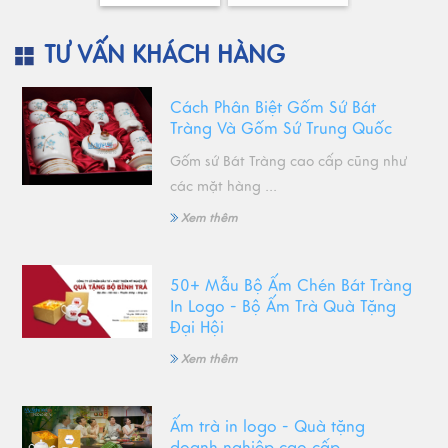
TƯ VẤN KHÁCH HÀNG
Cách Phân Biệt Gốm Sứ Bát
Tràng Và Gốm Sứ Trung Quốc
Gốm sứ Bát Tràng cao cấp cũng như
các mặt hàng ...
Xem thêm
50+ Mẫu Bộ Ấm Chén Bát Tràng
In Logo - Bộ Ấm Trà Quà Tặng
Đại Hội
Xem thêm
Ấm trà in logo - Quà tặng