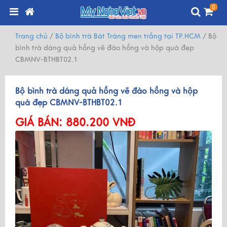
0
Trang chủ
/
Bộ bình trà Bát Tràng men trắng tại TP.HCM
/
Bộ
bình trà dáng quả hồng vẽ đào hồng và hộp quà đẹp
CBMNV-BTHBT02.1
Bộ bình trà dáng quả hồng vẽ đào hồng và hộp
quà đẹp CBMNV-BTHBT02.1
GIÁ BÁN:
880.200 VNĐ