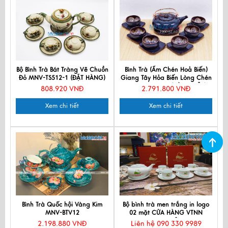
Bộ Bình Trà Bát Tràng Vẽ Chuồn
Bình Trà (Ấm Chén Hoả Biến)
Đỏ MNV-TS512-1 (ĐẶT HÀNG)
Giang Tây Hỏa Biến Lòng Chén
3D MNV-TS575 (HÀNG ĐẶT)
808.920 VNĐ
2.791.800 VNĐ
Xem chi tiết
Xem chi tiết
Bình Trà Quốc hội Vàng Kim
Bộ bình trà men trắng in logo
MNV-BTV12
02 mặt CỬA HÀNG VTNN
THANH TÂN
2.198.880 VNĐ
Liên hệ 090 330 9989