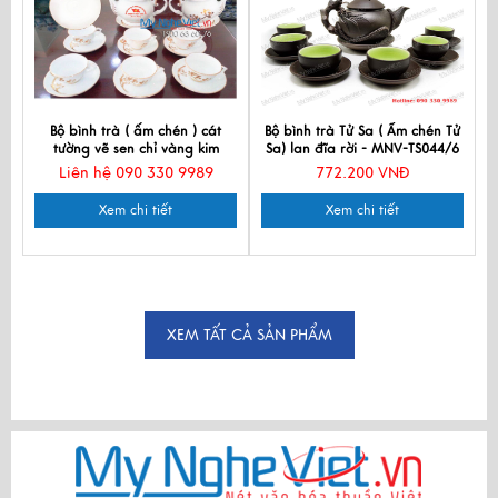
Bộ bình trà ( ấm chén ) cát
Bộ bình trà Tử Sa ( Ấm chén Tử
tường vẽ sen chỉ vàng kim
Sa) lan đĩa rời - MNV-TS044/6
HDCT02
Liên hệ 090 330 9989
772.200 VNĐ
Xem chi tiết
Xem chi tiết
XEM TẤT CẢ SẢN PHẨM