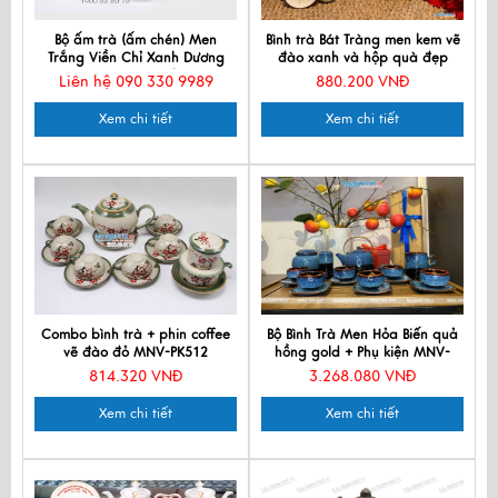
Bộ ấm trà (ấm chén) Men
Bình trà Bát Tràng men kem vẽ
Trắng Viền Chỉ Xanh Dương
đào xanh và hộp quà đẹp
MNV-BT236- Đại Hội Công
CBMNV-HBT1223.5
Liên hệ 090 330 9989
880.200 VNĐ
Đoàn huyện Đất Đỏ (HÀNG
ĐẶT)
Xem chi tiết
Xem chi tiết
Combo bình trà + phin coffee
Bộ Bình Trà Men Hỏa Biến quả
vẽ đào đỏ MNV-PK512
hồng gold + Phụ kiện MNV-
PKTS801-1.2
814.320 VNĐ
3.268.080 VNĐ
Xem chi tiết
Xem chi tiết