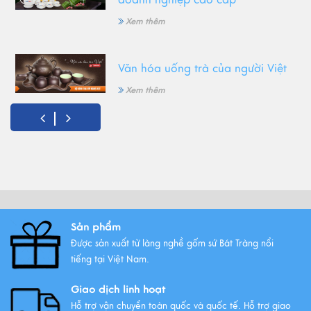
doanh nghiệp cao cấp
Xem thêm
Văn hóa uống trà của người Việt
Xem thêm
Gốm Bát Tràng - Tinh hoa văn
hóa Việt
Xem thêm
Sản phẩm
Những mẫu ấm trà gốm Bát
Tràng được ưa chuộng nhất
Được sản xuất từ làng nghề gốm sứ Bát Tràng nổi
tiếng tại Việt Nam.
Xem thêm
Giao dịch linh hoạt
Hỗ trợ vận chuyển toàn quốc và quốc tế. Hỗ trợ giao