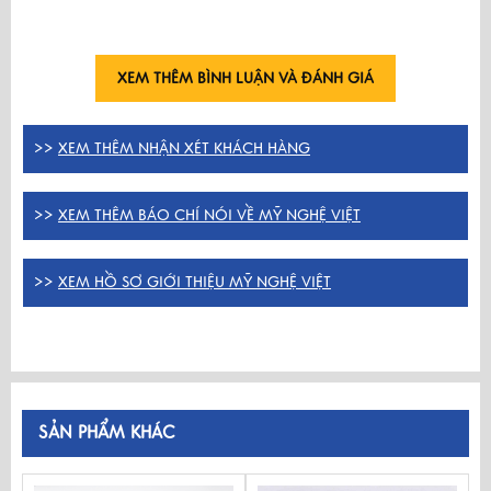
XEM THÊM BÌNH LUẬN VÀ ĐÁNH GIÁ
>>
XEM THÊM NHẬN XÉT KHÁCH HÀNG
>>
XEM THÊM BÁO CHÍ NÓI VỀ MỸ NGHỆ VIỆT
>>
XEM HỒ SƠ GIỚI THIỆU MỸ NGHỆ VIỆT
SẢN PHẨM KHÁC