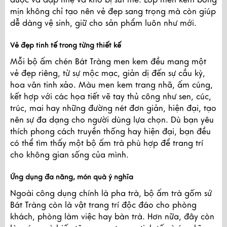
được va đập nhẹ và khó bị sứt mẻ. Lớp men kem bóng
mịn không chỉ tạo nên vẻ đẹp sang trọng mà còn giúp
dễ dàng vệ sinh, giữ cho sản phẩm luôn như mới.
Vẻ đẹp tinh tế trong từng thiết kế
Mỗi bộ ấm chén Bát Tràng men kem đều mang một
vẻ đẹp riêng, từ sự mộc mạc, giản dị đến sự cầu kỳ,
hoa văn tinh xảo. Màu men kem trang nhã, ấm cúng,
kết hợp với các họa tiết vẽ tay thủ công như sen, cúc,
trúc, mai hay những đường nét đơn giản, hiện đại, tạo
nên sự đa dạng cho người dùng lựa chọn. Dù bạn yêu
thích phong cách truyền thống hay hiện đại, bạn đều
có thể tìm thấy một bộ ấm trà phù hợp để trang trí
cho không gian sống của mình.
Ứng dụng đa năng, món quà ý nghĩa
Ngoài công dụng chính là pha trà, bộ ấm trà gốm sứ
Bát Tràng còn là vật trang trí độc đáo cho phòng
khách, phòng làm việc hay bàn trà. Hơn nữa, đây còn