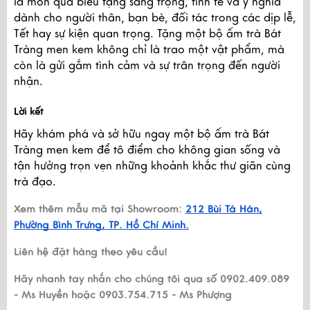
là món quà biếu tặng sang trọng, tinh tế và ý nghĩa
dành cho người thân, bạn bè, đối tác trong các dịp lễ,
Tết hay sự kiện quan trọng. Tặng một bộ ấm trà Bát
Tràng men kem không chỉ là trao một vật phẩm, mà
còn là gửi gắm tình cảm và sự trân trọng đến người
nhận.
Lời kết
Hãy khám phá và sở hữu ngay một bộ ấm trà Bát
Tràng men kem để tô điểm cho không gian sống và
tận hưởng trọn vẹn những khoảnh khắc thư giãn cùng
trà đạo.
Xem thêm mẫu mã tại Showroom:
212 Bùi Tá Hán,
Phường Bình Trưng, TP. Hồ Chí Minh.
Liên hệ đặt hàng theo yêu cầu!
Hãy nhanh tay nhắn cho chúng tôi qua số 0902.409.089
- Ms Huyền hoặc 0903.754.715 - Ms Phượng