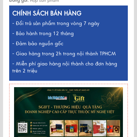
Đóng gói:
Hộp sản phẩm
CHÍNH SÁCH BÁN HÀNG
- Đổi trả sản phẩm trong vòng 7 ngày
- Bảo hành trong 12 tháng
- Đảm bảo nguồn gốc
- Giao hàng trong 2h trong nội thành TPHCM
- Miễn phí giao hàng nội thành cho đơn hàng
trên 2 triệu