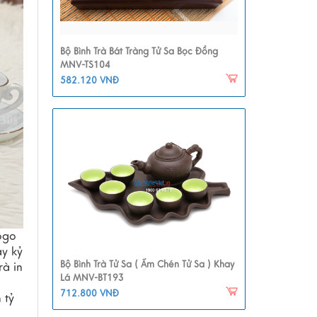
Bộ Bình Trà Bát Tràng Tử Sa Bọc Đồng
MNV-TS104
582.120 VNĐ
ogo
ay kỷ
Bộ Bình Trà Tử Sa ( Ấm Chén Tử Sa ) Khay
à in
Lá MNV-BT193
712.800 VNĐ
 tỷ