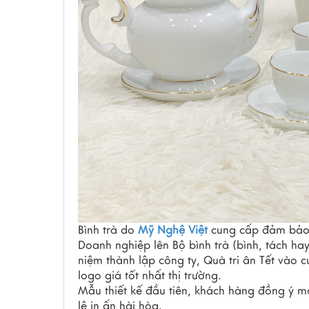
Bình trà do
Mỹ Nghệ Việt
cung cấp đảm bảo t
Doanh nghiệp lên Bộ bình trà (bình, tách hay
niệm thành lập công ty, Quà tri ân Tết vào c
logo giá tốt nhất thị trường.
Mẫu thiết kế đầu tiên, khách hàng đồng ý m
lệ in ấn hài hòa.