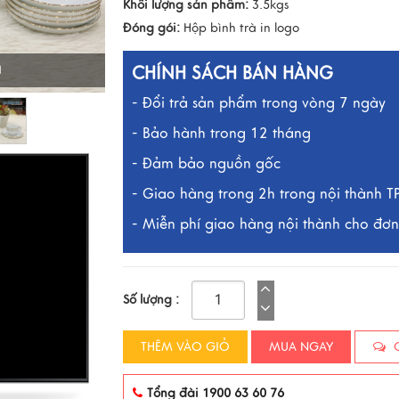
Khối lượng sản phẩm:
3.5kgs
Đóng gói:
Hộp bình trà in logo
CHÍNH SÁCH BÁN HÀNG
I
- Đổi trả sản phẩm trong vòng 7 ngày
- Bảo hành trong 12 tháng
- Đảm bảo nguồn gốc
- Giao hàng trong 2h trong nội thành 
- Miễn phí giao hàng nội thành cho đơn 
Số lượng :
THÊM VÀO GIỎ
MUA NGAY
C
Tổng đài 1900 63 60 76