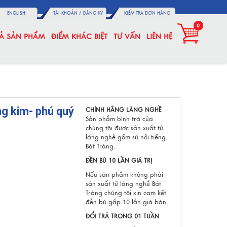
ENGLISH
TÀI KHOẢN /
ĐĂNG KÝ
KIỂM TRA ĐƠN HÀNG
0
CẢ SẢN PHẨM
ĐIỂM KHÁC BIỆT
TƯ VẤN
LIÊN HỆ
ng kim- phú quý
CHÍNH HÃNG LÀNG NGHỀ
Sản phẩm bình trà của
chúng tôi được sản xuất từ
làng nghề gốm sứ nổi tiếng
Bát Tràng.
ĐỀN BÙ 10 LẦN GIÁ TRỊ
Nếu sản phẩm không phải
sản xuất từ làng nghề Bát
Tràng chúng tôi xin cam kết
đền bù gấp 10 lần giá bán
ĐỔI TRẢ TRONG 01 TUẦN