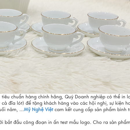
iêu chuẩn hàng chính hãng, Quý Doanh nghiệp có thể in l
 cả đĩa lót) để tặng khách hàng vào các hội nghị, sự kiện h
uối năm, ...
Mỹ Nghệ Việt
cam kết cung cấp sản phẩm bình tr
ới bắt đầu công đoạn in ấn test mầu logo. Cho ra sản phẩm