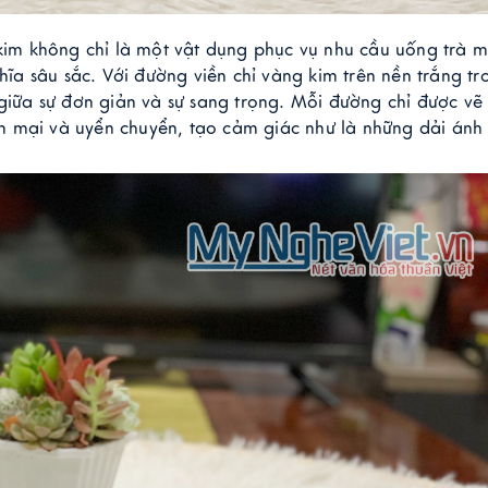
 kim không chỉ là một vật dụng phục vụ nhu cầu uống trà m
a sâu sắc. Với đường viền chỉ vàng kim trên nền trắng trơ
 giữa sự đơn giản và sự sang trọng. Mỗi đường chỉ được vẽ t
m mại và uyển chuyển, tạo cảm giác như là những dải ánh 