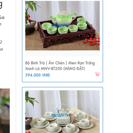
g
ủa
n
ừ
ản
Bộ Bình Trà ( Ấm Chén ) Men Rạn Trứng
Xanh Lá MNV-BT200 (HÀNG ĐẶT)
594.000 VNĐ