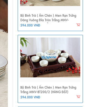
Bộ Bình Trà ( Ấm Chén ) Men Rạn Trứng
Dáng Vuông Đĩa Tròn Trắng MNV-
BT204/2 (HÀNG ĐẶT)
594.000 VNĐ
Bộ Bình Trà ( Ấm Chén ) Men Rạn Trứng
Trắng MNV-BT200/2 (HÀNG ĐẶT)
594.000 VNĐ