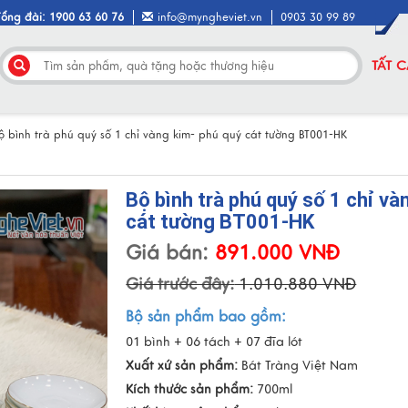
Tổng đài: 1900 63 60 76
info@myngheviet.vn
0903 30 99 89
TẤT 
ộ bình trà phú quý số 1 chỉ vàng kim- phú quý cát tường BT001-HK
Bộ bình trà phú quý số 1 chỉ và
cát tường BT001-HK
Giá bán:
891.000 VNĐ
Giá trước đây:
1.010.880 VNĐ
Bộ sản phẩm bao gồm:
01 bình + 06 tách + 07 đĩa lót
Xuất xứ sản phẩm:
Bát Tràng Việt Nam
Kích thước sản phẩm:
700ml