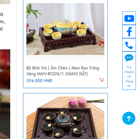
à 
n, 
ỉ 
Trò
Bộ Bình Trà ( Ấm Chén ) Men Rạn Trứng
chuyện
Vàng MNV-BT200/1 (HÀNG ĐẶT)
với
594.000 VNĐ
chúng
tôi