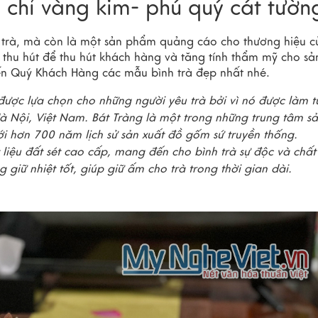
1 chỉ vàng kim- phú quý cát tườn
g trà, mà còn là một sản phẩm quảng cáo cho thương hiệu c
à thu hút để thu hút khách hàng và tăng tính thẩm mỹ cho sả
n Quý Khách Hàng các mẫu bình trà đẹp nhất nhé.
 được lựa chọn cho những người yêu trà bởi vì nó được làm t
à Nội, Việt Nam. Bát Tràng là một trong những trung tâm s
ới hơn 700 năm lịch sử sản xuất đồ gốm sứ truyền thống.
 liệu đất sét cao cấp, mang đến cho bình trà sự độc và chất
g giữ nhiệt tốt, giúp giữ ấm cho trà trong thời gian dài.