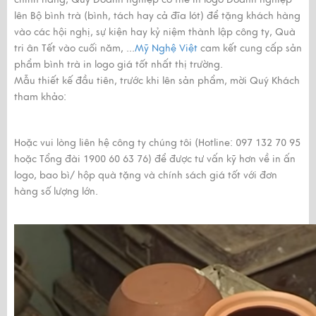
lên Bộ bình trà (bình, tách hay cả đĩa lót) để tặng khách hàng
vào các hội nghị, sự kiện hay kỷ niệm thành lập công ty, Quà
tri ân Tết vào cuối năm, ...
Mỹ Nghệ Việt
cam kết cung cấp sản
phẩm bình trà in logo giá tốt nhất thị trường.
Mẫu thiết kế đầu tiên, trước khi lên sản phẩm, mời Quý Khách
tham khảo:
Hoặc vui lòng liên hệ công ty chúng tôi (Hotline: 097 132 70 95
hoặc Tổng đài 1900 60 63 76) để được tư vấn kỹ hơn về in ấn
logo, bao bì/ hộp quà tặng và chính sách giá tốt với đơn
hàng số lượng lớn.