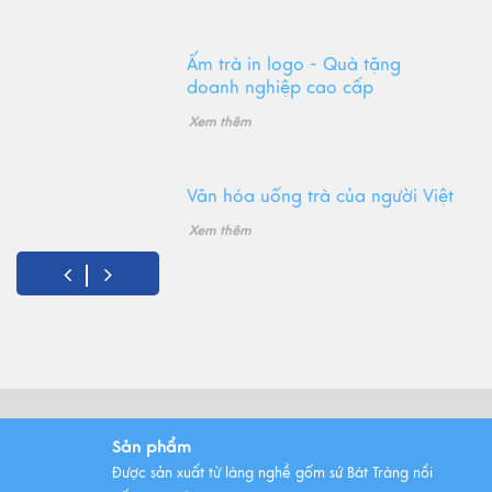
Ấm trà in logo - Quà tặng
doanh nghiệp cao cấp
Xem thêm
Văn hóa uống trà của người Việt
Xem thêm
Gốm Bát Tràng - Tinh hoa văn
hóa Việt
Xem thêm
Những mẫu ấm trà gốm Bát
Sản phẩm
Tràng được ưa chuộng nhất
Được sản xuất từ làng nghề gốm sứ Bát Tràng nổi