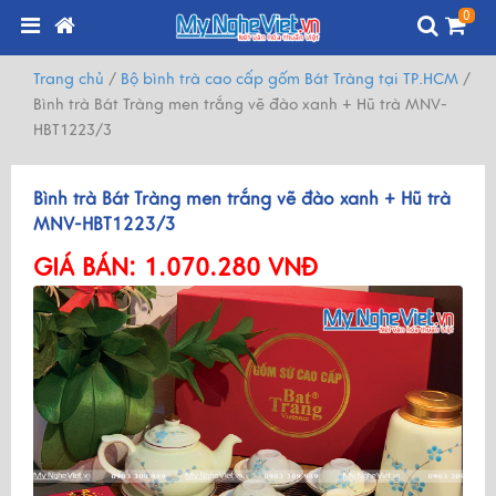
0
Trang chủ
/
Bộ bình trà cao cấp gốm Bát Tràng tại TP.HCM
/
Bình trà Bát Tràng men trắng vẽ đào xanh + Hũ trà MNV-
HBT1223/3
Bình trà Bát Tràng men trắng vẽ đào xanh + Hũ trà
MNV-HBT1223/3
GIÁ BÁN:
1.070.280 VNĐ