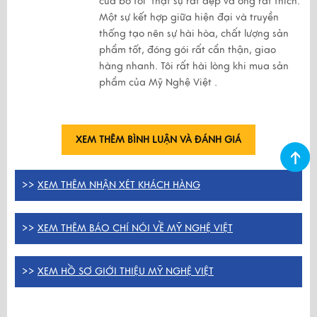
của bố tôi thật sự rất đẹp và ông rất thích.
Một sự kết hợp giữa hiện đại và truyền
thống tạo nên sự hài hòa, chất lượng sản
phẩm tốt, đóng gói rất cẩn thận, giao
hàng nhanh. Tôi rất hài lòng khi mua sản
phẩm của Mỹ Nghệ Việt .
XEM THÊM BÌNH LUẬN VÀ ĐÁNH GIÁ
>>
XEM THÊM NHẬN XÉT KHÁCH HÀNG
>>
XEM THÊM BÁO CHÍ NÓI VỀ MỸ NGHỆ VIỆT
>>
XEM HỒ SƠ GIỚI THIỆU MỸ NGHỆ VIỆT