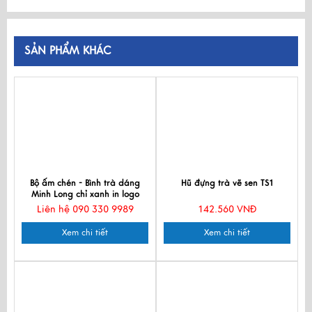
SẢN PHẨM KHÁC
Bộ ấm chén - Bình trà dáng
Hũ đựng trà vẽ sen TS1
Minh Long chỉ xanh in logo
Nam Phương HDNP02
Liên hệ 090 330 9989
142.560 VNĐ
Xem chi tiết
Xem chi tiết