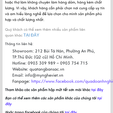
hoặc thợ làm không chuyên làm hàng dỏm, hàng kém chất 
lượng. Vì vậy, khách hàng cần phải chọn nơi cung cấp uy tín 
và am hiểu làng nghề để lựa chọn cho mình sản phẩm phù 
hợp và chất lượng nhất.
Quý khách có thể xem thêm nhiều sản phẩm liên
TẠI ĐÂY
quan khác
Thông tin liên hệ:
Showroom: 212 Bùi Tá Hán, Phường An Phú,
TP.Thủ Đức (Q2 cũ) Hồ Chí Minh.
Hotline: 0903 309 989 – 0903 754 715
Website: quatangbansac.vn
Email: info@myngheviet.vn
Fanpage:
https://www.facebook.com/quadoanhnghi
Tham khảo các sản phẩm hộp mứt tết sơn mài khác
tại đây
Bạn có thể xem thêm các sản phẩm khác của chúng tôi
tại
đây
Hoặc trang Facebook của chúng tôi
tại đây.