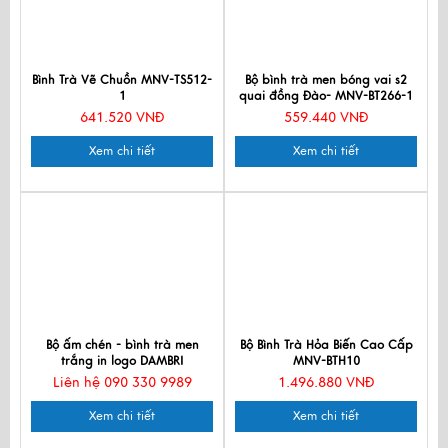
Bình Trà Vẽ Chuồn MNV-TS512-
Bộ bình trà men bóng vai s2
1
quai đồng Đào- MNV-BT266-1
641.520 VNĐ
559.440 VNĐ
Xem chi tiết
Xem chi tiết
Bộ ấm chén - bình trà men
Bộ Bình Trà Hỏa Biến Cao Cấp
trắng in logo DAMBRI
MNV-BTH10
Liên hệ 090 330 9989
1.496.880 VNĐ
Xem chi tiết
Xem chi tiết