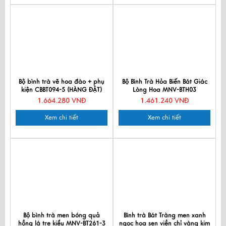
Bộ bình trà vẽ hoa đào + phụ
Bộ Bình Trà Hỏa Biến Bát Giác
kiện CBBT094-5 (HÀNG ĐẶT)
Lòng Hoa MNV-BTH03
1.664.280 VNĐ
1.461.240 VNĐ
Xem chi tiết
Xem chi tiết
Bộ bình trà men bóng quả
Bình trà Bát Tràng men xanh
hồng lá tre kiểu MNV-BT261-3
ngọc hoa sen viền chỉ vàng kim