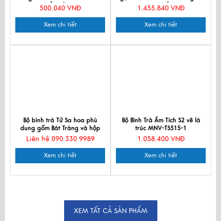
(ĐẶT HÀNG)
cao cấp
500.040 VNĐ
1.455.840 VNĐ
Xem chi tiết
Xem chi tiết
Bộ bình trà Tử Sa hoa phù
Bộ Bình Trà Ấm Tích S2 vẽ lá
dung gốm Bát Tràng và hộp
trúc MNV-TS515-1
đẹp
Liên hệ 090 330 9989
1.058.400 VNĐ
Xem chi tiết
Xem chi tiết
XEM TẤT CẢ SẢN PHẨM