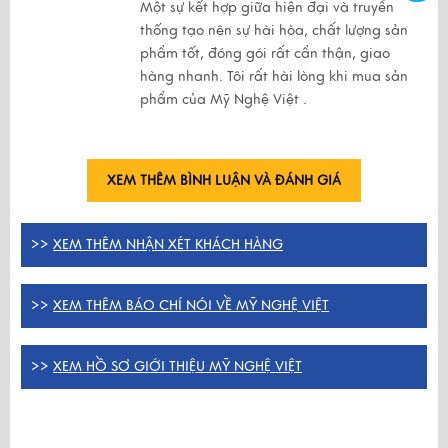
Một sự kết hợp giữa hiện đại và truyền
thống tạo nên sự hài hòa, chất lượng sản
phẩm tốt, đóng gói rất cẩn thận, giao
hàng nhanh. Tôi rất hài lòng khi mua sản
phẩm của Mỹ Nghệ Việt .
XEM THÊM BÌNH LUẬN VÀ ĐÁNH GIÁ
>>
XEM THÊM NHẬN XÉT KHÁCH HÀNG
>>
XEM THÊM BÁO CHÍ NÓI VỀ MỸ NGHỆ VIỆT
>>
XEM HỒ SƠ GIỚI THIỆU MỸ NGHỆ VIỆT