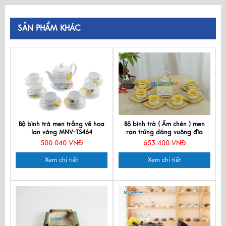
SẢN PHẨM KHÁC
Bộ bình trà men trắng vẽ hoa
Bộ bình trà ( Ấm chén ) men
lan vàng MNV-TS464
rạn trứng dáng vuông đĩa
vuông vàng MNV-BT205/1
500.040 VNĐ
653.400 VNĐ
(HÀNG ĐẶT)
Xem chi tiết
Xem chi tiết