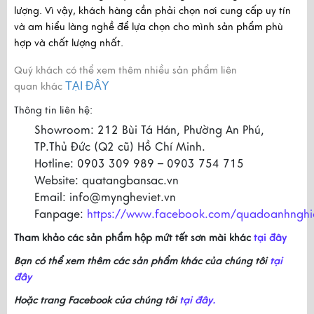
lượng. Vì vậy, khách hàng cần phải chọn nơi cung cấp uy tín 
và am hiểu làng nghề để lựa chọn cho mình sản phẩm phù 
hợp và chất lượng nhất.
Quý khách có thể xem thêm nhiều sản phẩm liên
TẠI ĐÂY
quan khác
Thông tin liên hệ:
Showroom: 212 Bùi Tá Hán, Phường An Phú,
TP.Thủ Đức (Q2 cũ) Hồ Chí Minh.
Hotline: 0903 309 989 – 0903 754 715
Website: quatangbansac.vn
Email: info@myngheviet.vn
Fanpage:
https://www.facebook.com/quadoanhnghi
Tham khảo các sản phẩm hộp mứt tết sơn mài khác
tại đây
Bạn có thể xem thêm các sản phẩm khác của chúng tôi
tại
đây
Hoặc trang Facebook của chúng tôi
tại đây.