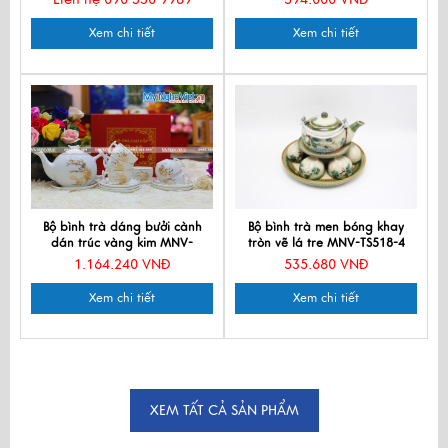
Xem chi tiết
Xem chi tiết
Bộ bình trà dáng bưởi cành
Bộ bình trà men bóng khay
dán trúc vàng kim MNV-
tròn vẽ lá tre MNV-TS518-4
HBT1223-1
1.164.240 VNĐ
535.680 VNĐ
Xem chi tiết
Xem chi tiết
XEM TẤT CẢ SẢN PHẨM