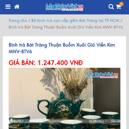
0
Trang chủ
/
Bộ bình trà cao cấp gốm Bát Tràng tại TP.HCM
/
Bình trà Bát Tràng Thuận Buồm Xuôi Gió Viền Kim MNV-BTV6
Bình trà Bát Tràng Thuận Buồm Xuôi Gió Viền Kim
MNV-BTV6
GIÁ BÁN:
1.247.400 VNĐ