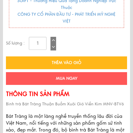
SGIFT -
Thương Hiệu Quà Tặng Doanh Nghiệp Trực
Thuộc
CÔNG TY CỔ PHẦN ĐẦU TƯ - PHÁT TRIỂN MỸ NGHỆ
VIỆT
Số lượng :
THÊM VÀO GIỎ
MUA NGAY
THÔNG TIN SẢN PHẨM
Bình trà Bát Tràng Thuận Buồm Xuôi Gió Viền Kim MNV-BTV6
Bát Tràng là một làng nghề truyền thống lâu đời của 
Việt Nam, nổi tiếng với những sản phẩm gốm sứ tinh 
xảo, đẹp mắt. Trong đó, bộ bình trà Bát Tràng là một 