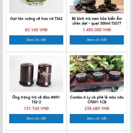
Gạt tàn vuông vẽ hoa rơi TS62
Bộ bình trà men hỏa biến Ấm
chén dẹt - quẹt 500ml TS577
83.160 VNĐ
1.485.000 VNĐ
Xem chi tiết
Xem chi tiết
Ống tráng trà vẽ đào MNV-
Combo 6 Ly cà phê lẻ màu nâu
TS2-2
CF001-1CB
131.760 VNĐ
238.680 VNĐ
Xem chi tiết
Xem chi tiết