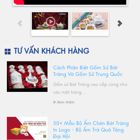
TƯ VẤN KHÁCH HÀNG
Cách Phân Biệt Gốm Sứ Bát
Tràng Và Gốm Sứ Trung Quốc
Gốm sứ Bát Tràng cao cấp cũng như
các mặt hàng ...
Xem thêm
50+ Mẫu Bộ Ấm Chén Bát Tràng
In Logo - Bộ Ấm Trà Quà Tặng
Đại Hội