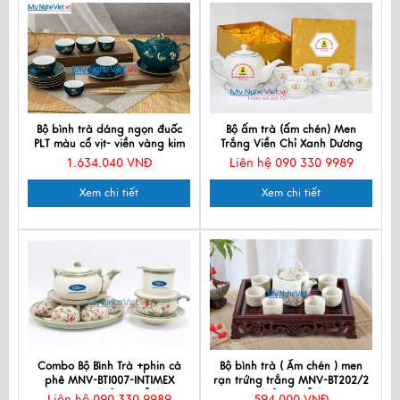
Bộ bình trà dáng ngọn đuốc
Bộ ấm trà (ấm chén) Men
PLT màu cổ vịt- viền vàng kim
Trắng Viền Chỉ Xanh Dương
500ml MNV-TS593
MNV-BT236- Đại Hội Công
1.634.040 VNĐ
Liên hệ 090 330 9989
Đoàn huyện Đất Đỏ (HÀNG
ĐẶT)
Xem chi tiết
Xem chi tiết
Combo Bộ Bình Trà +phin cà
Bộ bình trà ( Ấm chén ) men
phê MNV-BTI007-INTIMEX
rạn trứng trắng MNV-BT202/2
GROUP (HÀNG ĐẶT)
(HÀNG ĐẶT)
Liên hệ 090 330 9989
594.000 VNĐ