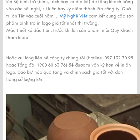
lên Bộ bình trà (bình, tách hay cả đĩa lót) để tặng khách hàng
vào các hội nghị, sự kiện hay kỷ niệm thành lập công ty, Quà
tri ân Tết vào cuối năm, ...
Mỹ Nghệ Việt
cam kết cung cấp sản
phẩm bình trà in logo giá tốt nhất thị trường.
Mẫu thiết kế đầu tiên, trước khi lên sản phẩm, mời Quý Khách
tham khảo:
Hoặc vui lòng liên hệ công ty chúng tôi (Hotline: 097 132 70 95
hoặc Tổng đài 1900 60 63 76) để được tư vấn kỹ hơn về in ấn
logo, bao bì/ hộp quà tặng và chính sách giá tốt với đơn
hàng số lượng lớn.