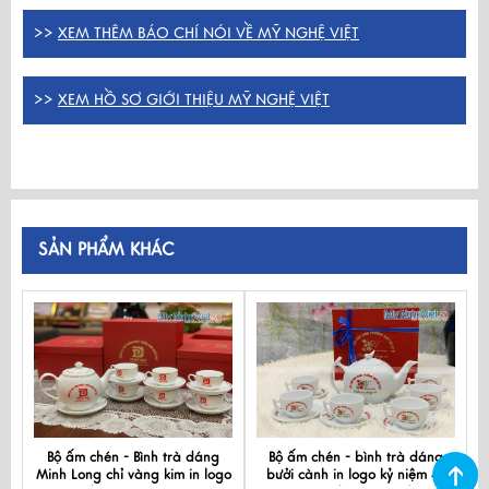
>>
XEM THÊM BÁO CHÍ NÓI VỀ MỸ NGHỆ VIỆT
>>
XEM HỒ SƠ GIỚI THIỆU MỸ NGHỆ VIỆT
SẢN PHẨM KHÁC
Bộ ấm chén - Bình trà dáng
Bộ ấm chén - bình trà dáng
Minh Long chỉ vàng kim in logo
bưởi cành in logo kỷ niệm 40