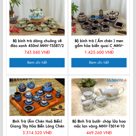
Bộ bình trà dáng chuông vẽ
Bộ bình trà ( Ấm chén ) men
đào xanh 450ml MNV-TS587/2
gấm hỏa biến quai C MNV-
BTMG05 (HÀNG ĐẶT)
743.040 VNĐ
1.425.600 VNĐ
Xem chi tiết
Xem chi tiết
Bình Trà (Ấm Chén Hoả Biến)
Bộ Bình Trà bưởi- chóp lửa hoa
Giang Tây Hỏa Biến Lòng Chén
mộc lan vàng MNV-TS014-10
3D kèm Phụ Kiện MNV-PKTS653
3.314.520 VNĐ
469.260 VNĐ