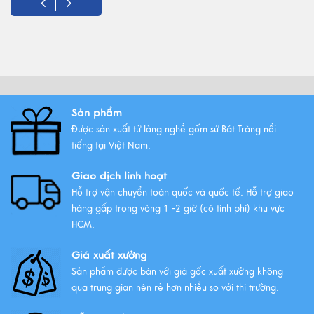
Gốm Bát Tràng - Tinh hoa văn
hóa Việt
Xem thêm
Sản phẩm
Những mẫu ấm trà gốm Bát
Tràng được ưa chuộng nhất
Được sản xuất từ làng nghề gốm sứ Bát Tràng nổi
tiếng tại Việt Nam.
Xem thêm
Giao dịch linh hoạt
Hỗ trợ vận chuyển toàn quốc và quốc tế. Hỗ trợ giao
hàng gấp trong vòng 1 -2 giờ (có tính phí) khu vực
HCM.
Giá xuất xưởng
Sản phẩm được bán với giá gốc xuất xưởng không
qua trung gian nên rẻ hơn nhiều so với thị trường.