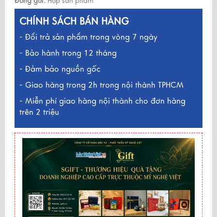
Đóng gói:
Hộp sản phẩm
CHÍNH SÁCH BÁN HÀNG
- Đổi trả sản phẩm trong vòng 7 ngày
- Bảo hành trong 12 tháng
- Đảm bảo nguồn gốc
- Giao hàng trong 2h trong nội thành TPHCM
- Miễn phí giao hàng nội thành cho đơn hàng
trên 2 triệu