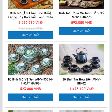
Bình Trà (Ấm Chén Hoả Biến)
Bình Trà Tử Sa Vẽ Tùng Đắp Nổi
Giang Tây Hỏa Biến Lòng Chén
MNV-TS046/3
3D kèm Phụ Kiện MNV-PKTS657
3.635.280 VNĐ
892.080 VNĐ
(HÀNG ĐẶT)
4.040.280 VNĐ
Xem chi tiết
Xem chi tiết
Bộ Bình Trà Vẽ Sen MNV-TS514-
Bộ Bình Trà Hỏa Biến MNV-
4 (ĐẶT HÀNG)
BTH02
523.800 VNĐ
1.473.120 VNĐ
Xem chi tiết
Xem chi tiết