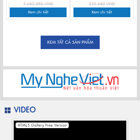
(HÀNG ĐẶT)
3.683.880 VNĐ
535.680 VNĐ
Xem chi tiết
Xem chi tiết
XEM TẤT CẢ SẢN PHẨM
VIDEO
HTML5 Gallery Free Version