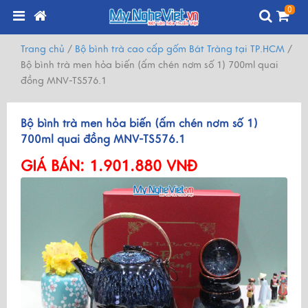
0
Trang chủ
/
Bộ bình trà cao cấp gốm Bát Tràng tại TP.HCM
/
Bộ bình trà men hỏa biến (ấm chén nơm số 1) 700ml quai
đồng MNV-TS576.1
Bộ bình trà men hỏa biến (ấm chén nơm số 1)
700ml quai đồng MNV-TS576.1
GIÁ BÁN:
1.901.880 VNĐ