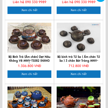
Phát Đạt HDPD1
năm ngày Nhà Giáo Việt Nam
Liên hệ 090 330 9989
Liên hệ 090 330 9989
Xem chi tiết
Xem chi tiết
Bộ Bình Trà (Ấm chén) Dẹt Nâu
Bộ bình trà Tử Sa ( Ấm chén Tử
Không Vẽ MNV-TS582 (HÀNG
Sa ) 3 chân Bát Tràng MNV-
ĐẶT)
TS041
1.306.800 VNĐ
712.800 VNĐ
Xem chi tiết
Xem chi tiết