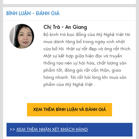
BÌNH LUẬN - ĐÁNH GIÁ
Chị Trà - An Giang
Bộ bình trà bọc đồng của Mỹ Nghệ Việt tôi
mua dành tặng bố trong ngày sinh nhật
của bố tôi thật sự rất đẹp và ông rất thích.
Một sự kết hợp giữa hiện đại và truyền
thống tạo nên sự hài hòa, chất lượng sản
phẩm tốt, đóng gói rất cẩn thận, giao
hàng nhanh. Tôi rất hài lòng khi mua sản
phẩm của Mỹ Nghệ Việt .
XEM THÊM BÌNH LUẬN VÀ ĐÁNH GIÁ
>>
XEM THÊM NHẬN XÉT KHÁCH HÀNG