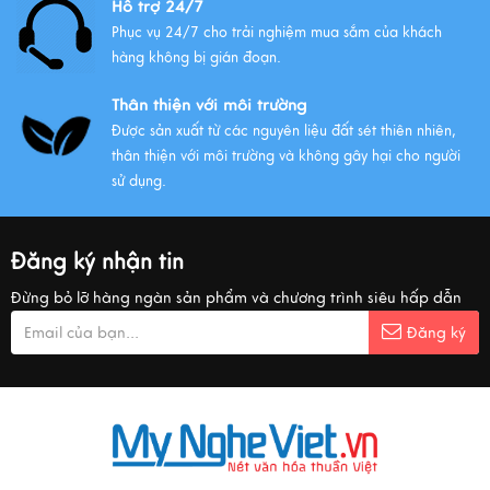
Hỗ trợ 24/7
Phục vụ 24/7 cho trải nghiệm mua sắm của khách
hàng không bị gián đoạn.
Thân thiện với môi trường
Được sản xuất từ các nguyên liệu đất sét thiên nhiên,
thân thiện với môi trường và không gây hại cho người
sử dụng.
Đăng ký nhận tin
Đừng bỏ lỡ hàng ngàn sản phẩm và chương trình siêu hấp dẫn
Đăng ký