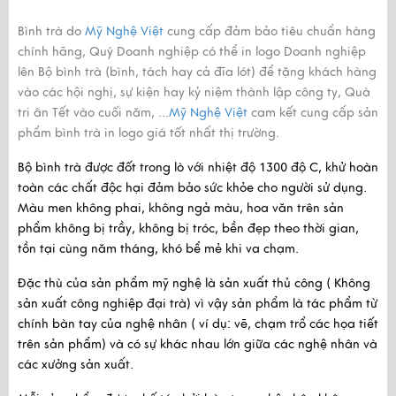
Bình trà do
Mỹ Nghệ Việt
cung cấp đảm bảo tiêu chuẩn hàng
chính hãng, Quý Doanh nghiệp có thể in logo Doanh nghiệp
lên Bộ bình trà (bình, tách hay cả đĩa lót) để tặng khách hàng
vào các hội nghị, sự kiện hay kỷ niệm thành lập công ty, Quà
tri ân Tết vào cuối năm, ...
Mỹ Nghệ Việt
cam kết cung cấp sản
phẩm bình trà in logo giá tốt nhất thị trường.
Bộ bình trà được đốt trong lò với nhiệt độ 1300 độ C, khử hoàn
toàn các chất độc hại đảm bảo sức khỏe cho người sử dụng.
Màu men không phai, không ngả màu, hoa văn trên sản
phẩm không bị trầy, không bị tróc, bền đẹp theo thời gian,
tồn tại cùng năm tháng, khó bể mẻ khi va chạm.
Đặc thù của sản phẩm mỹ nghệ là sản xuất thủ công ( Không
sản xuất công nghiệp đại trà) vì vậy sản phẩm là tác phẩm từ
chính bàn tay của nghệ nhân ( ví dụ: vẽ, chạm trổ các họa tiết
trên sản phẩm) và có sự khác nhau lớn giữa các nghệ nhân và
các xưởng sản xuất.