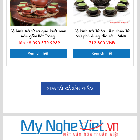
Bộ bình trà tử sa quả bưởi men
Bộ bình trà Tử Sa ( Ấm chén Tử
nâu gốm Bát Tràng
Sa) phù dung đĩa rời - MNV-
TS044/2
Liên hệ 090 330 9989
712.800 VNĐ
Xem chi tiết
Xem chi tiết
XEM TẤT CẢ SẢN PHẨM