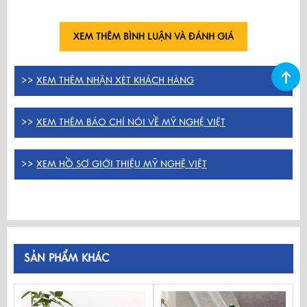
XEM THÊM BÌNH LUẬN VÀ ĐÁNH GIÁ
>>
XEM THÊM NHẬN XÉT KHÁCH HÀNG
>>
XEM THÊM BÁO CHÍ NÓI VỀ MỸ NGHỆ VIỆT
>>
XEM HỒ SƠ GIỚI THIỆU MỸ NGHỆ VIỆT
SẢN PHẨM KHÁC