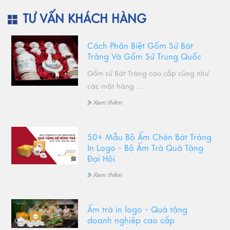
TƯ VẤN KHÁCH HÀNG
Cách Phân Biệt Gốm Sứ Bát
Tràng Và Gốm Sứ Trung Quốc
Gốm sứ Bát Tràng cao cấp cũng như
các mặt hàng ...
Xem thêm
50+ Mẫu Bộ Ấm Chén Bát Tràng
In Logo - Bộ Ấm Trà Quà Tặng
Đại Hội
Xem thêm
Ấm trà in logo - Quà tặng
doanh nghiệp cao cấp