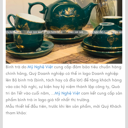
Bình trà do
Mỹ Nghệ Việt
cung cấp đảm bảo tiêu chuẩn hàng
chính hãng, Quý Doanh nghiệp có thể in logo Doanh nghiệp
lên Bộ bình trà (bình, tách hay cả đĩa lót) để tặng khách hàng
vào các hội nghị, sự kiện hay kỷ niệm thành lập công ty, Quà
tri ân Tết vào cuối năm, ...
Mỹ Nghệ Việt
cam kết cung cấp sản
phẩm bình trà in logo giá tốt nhất thị trường.
Mẫu thiết kế đầu tiên, trước khi lên sản phẩm, mời Quý Khách
tham khảo: