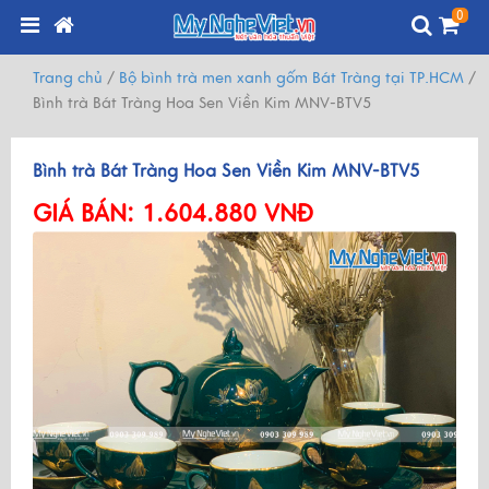
0
Trang chủ
/
Bộ bình trà men xanh gốm Bát Tràng tại TP.HCM
/
Bình trà Bát Tràng Hoa Sen Viền Kim MNV-BTV5
Bình trà Bát Tràng Hoa Sen Viền Kim MNV-BTV5
GIÁ BÁN:
1.604.880 VNĐ