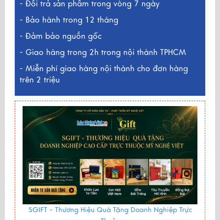
- Đổi trả sản phẩm trong vòng 7 ngày
- Bảo hành trong 12 tháng
- Đảm bảo nguồn gốc
- Giao hàng trong 2h trong nội thành TPHCM
- Miễn phí giao hàng nội thành cho đơn hàng
trên 2 triệu
SGIFT -
Thương Hiệu Quà Tặng Doanh Nghiệp Trực