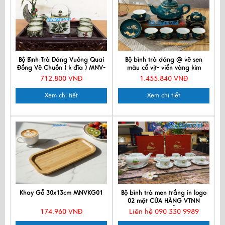
Bộ Bình Trà Dáng Vuông Quai
Bộ bình trà dáng @ vẽ sen
Đồng Vẽ Chuồn ( k đĩa ) MNV-
màu cổ vịt- viền vàng kim
TS608-1
400ml MNV-TS589
712.800 VNĐ
1.455.840 VNĐ
Xem chi tiết
Xem chi tiết
Khay Gỗ 30x13cm MNVKG01
Bộ bình trà men trắng in logo
02 mặt CỬA HÀNG VTNN
THANH TÂN
174.960 VNĐ
Liên hệ 090 330 9989