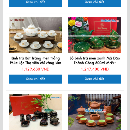
Xem chi tiết
Xem chi tiết
Bình trà Bát Tràng men trắng
Bộ bình trà men xanh Mã Đáo
Phúc Lộc Thọ viền chỉ vàng kim
Thành Công 600ml MNV-
TS615-2
1.129.680 VNĐ
1.247.400 VNĐ
Xem chi tiết
Xem chi tiết