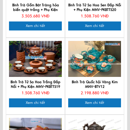
Bình Trà Gốm Bát Tràng hỏa
Bình Trà Tử Sa Hoa Sen Đắp Nổi
biến quệt trắng + Phụ Kiện
+ Phụ Kiện MNV-PKBTTS20
MNV-PKTS583-3
3.505.680 VNĐ
1.508.760 VNĐ
Xem chi tiết
Xem chi tiết
Bình Trà Tử Sa Hoa Trắng Đắp
Bình Trà Quốc hội Vàng Kim
Nổi + Phụ Kiện MNV-PKBTTS19
MNV-BTV12
1.508.760 VNĐ
2.198.880 VNĐ
Xem chi tiết
Xem chi tiết