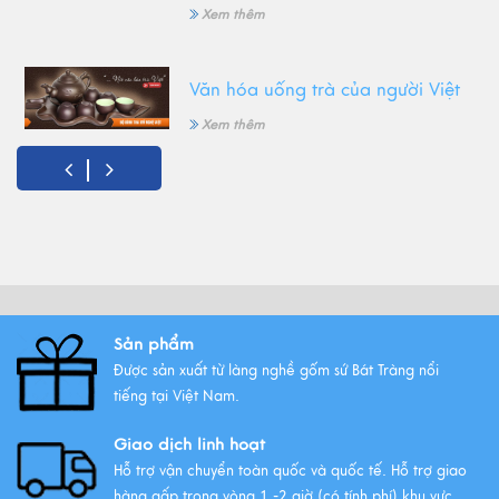
Xem thêm
Văn hóa uống trà của người Việt
Xem thêm
Gốm Bát Tràng - Tinh hoa văn
hóa Việt
Xem thêm
Sản phẩm
Những mẫu ấm trà gốm Bát
Tràng được ưa chuộng nhất
Được sản xuất từ làng nghề gốm sứ Bát Tràng nổi
tiếng tại Việt Nam.
Xem thêm
Giao dịch linh hoạt
Hỗ trợ vận chuyển toàn quốc và quốc tế. Hỗ trợ giao
hàng gấp trong vòng 1 -2 giờ (có tính phí) khu vực