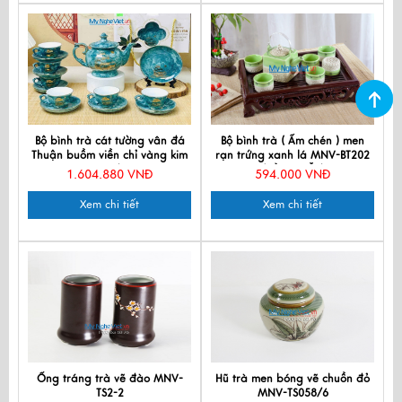
Bộ bình trà cát tường vân đá
Bộ bình trà ( Ấm chén ) men
Thuận buồm viền chỉ vàng kim
rạn trứng xanh lá MNV-BT202
VBT12/5.1
(HÀNG ĐẶT)
1.604.880 VNĐ
594.000 VNĐ
Xem chi tiết
Xem chi tiết
Ống tráng trà vẽ đào MNV-
Hũ trà men bóng vẽ chuồn đỏ
TS2-2
MNV-TS058/6