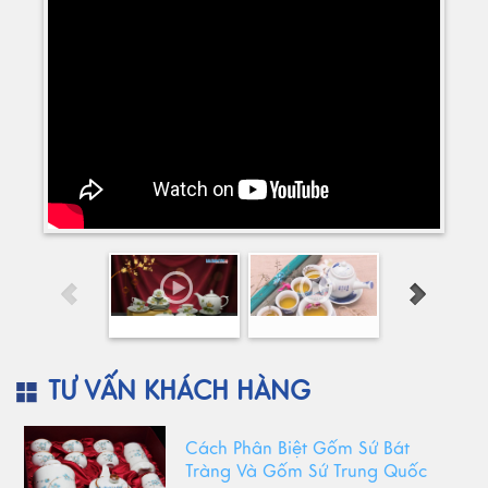
TƯ VẤN KHÁCH HÀNG
Cách Phân Biệt Gốm Sứ Bát
Tràng Và Gốm Sứ Trung Quốc