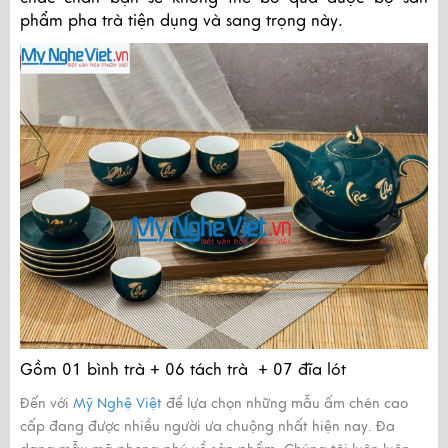
phẩm pha trà tiện dụng và sang trọng này.
Gồm 01 bình trà + 06 tách trà + 07 đĩa lót
Đến với
Mỹ Nghệ Việt
để lựa chọn những mẫu ấm chén cao
cấp đang được nhiều người ưa chuộng nhất hiện nay. Đa