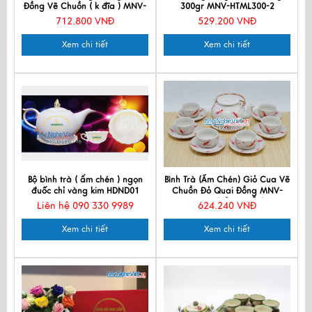
Đồng Vẽ Chuồn ( k đĩa ) MNV-
300gr MNV-HTML300-2
TS608-1
712.800 VNĐ
529.200 VNĐ
Xem chi tiết
Xem chi tiết
Bộ bình trà ( ấm chén ) ngọn
Bình Trà (Ấm Chén) Giỏ Cua Vẽ
đuốc chỉ vàng kim HDND01
Chuồn Đỏ Quai Đồng MNV-
TS569 (HÀNG ĐẶT)
Liên hệ 090 330 9989
624.240 VNĐ
Xem chi tiết
Xem chi tiết