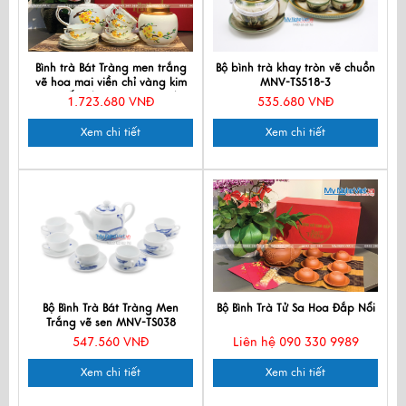
Bình trà Bát Tràng men trắng
Bộ bình trà khay tròn vẽ chuồn
vẽ hoa mai viền chỉ vàng kim
MNV-TS518-3
cao cấp+ hũ trà HBT1223/8
1.723.680 VNĐ
535.680 VNĐ
Xem chi tiết
Xem chi tiết
Bộ Bình Trà Bát Tràng Men
Bộ Bình Trà Tử Sa Hoa Đắp Nổi
Trắng vẽ sen MNV-TS038
547.560 VNĐ
Liên hệ 090 330 9989
Xem chi tiết
Xem chi tiết