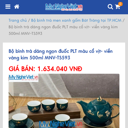
0
Trang chủ
/
Bộ bình trà men xanh gốm Bát Tràng tại TP.HCM
/
Bộ bình trà dáng ngọn đuốc PLT màu cổ vịt- viền vàng kim
500ml MNV-TS593
Bộ bình trà dáng ngọn đuốc PLT màu cổ vịt- viền
vàng kim 500ml MNV-TS593
GIÁ BÁN:
1.634.040 VNĐ