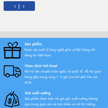
Gốm Bát Tràng - Tinh hoa văn
hóa Việt
Xem thêm
Sản phẩm
Những mẫu ấm trà gốm Bát
Tràng được ưa chuộng nhất
Được sản xuất từ làng nghề gốm sứ Bát Tràng nổi
tiếng tại Việt Nam.
Xem thêm
Giao dịch linh hoạt
Hỗ trợ vận chuyển toàn quốc và quốc tế. Hỗ trợ giao
hàng gấp trong vòng 1 -2 giờ (có tính phí) khu vực
HCM.
Giá xuất xưởng
Sản phẩm được bán với giá gốc xuất xưởng không
qua trung gian nên rẻ hơn nhiều so với thị trường.