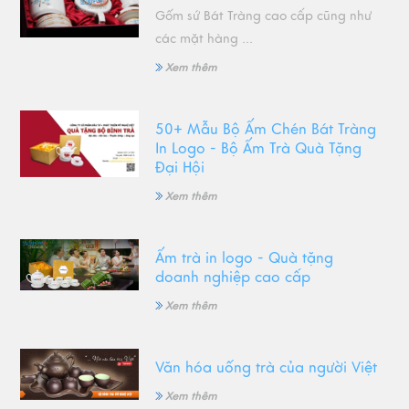
Gốm sứ Bát Tràng cao cấp cũng như
các mặt hàng ...
Xem thêm
50+ Mẫu Bộ Ấm Chén Bát Tràng
In Logo - Bộ Ấm Trà Quà Tặng
Đại Hội
Xem thêm
Ấm trà in logo - Quà tặng
doanh nghiệp cao cấp
Xem thêm
Văn hóa uống trà của người Việt
Xem thêm