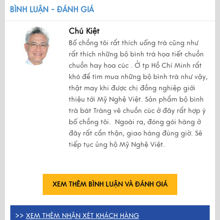
BÌNH LUẬN - ĐÁNH GIÁ
Chú Kiệt
Bố chồng tôi rất thích uống trà cũng như
rất thích những bộ bình trà họa tiết chuồn
chuồn hay hoa cúc . Ở tp Hồ Chí Minh rất
khó để tìm mua những bộ bình trà như vậy,
thật may khi được chị đồng nghiệp giới
thiệu tới Mỹ Nghệ Việt. Sản phẩm bộ bình
trà bát Tràng vẽ chuồn cúc ở đây rất hợp ý
bố chồng tôi. Ngoài ra, đóng gói hàng ở
đây rất cẩn thận, giao hàng đúng giờ. Sẽ
tiếp tục ủng hộ Mỹ Nghệ Việt.
XEM THÊM BÌNH LUẬN VÀ ĐÁNH GIÁ
>>
XEM THÊM NHẬN XÉT KHÁCH HÀNG