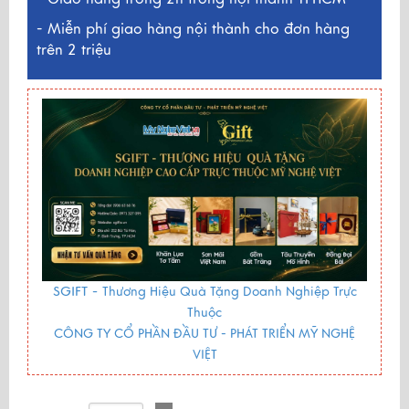
- Miễn phí giao hàng nội thành cho đơn hàng
trên 2 triệu
SGIFT -
Thương Hiệu Quà Tặng Doanh Nghiệp Trực
Thuộc
CÔNG TY CỔ PHẦN ĐẦU TƯ - PHÁT TRIỂN MỸ NGHỆ
VIỆT