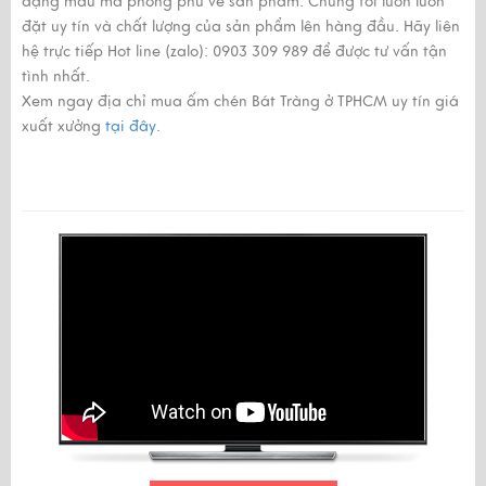
dạng mẫu mã phong phú về sản phẩm. Chúng tôi luôn luôn
đặt uy tín và chất lượng của sản phẩm lên hàng đầu. Hãy liên
hệ trực tiếp Hot line (zalo): 0903 309 989 để được tư vấn tận
tình nhất.
Xem ngay địa chỉ mua ấm chén Bát Tràng ở TPHCM uy tín giá
xuất xưởng
tại đây
.