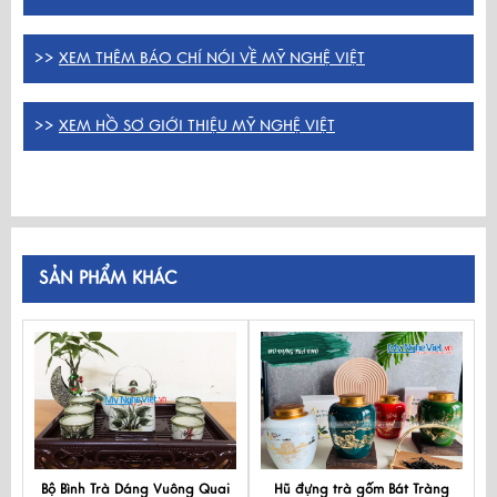
>>
XEM THÊM BÁO CHÍ NÓI VỀ MỸ NGHỆ VIỆT
>>
XEM HỒ SƠ GIỚI THIỆU MỸ NGHỆ VIỆT
SẢN PHẨM KHÁC
Bộ Bình Trà Dáng Vuông Quai
Hũ đựng trà gốm Bát Tràng