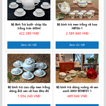
Bộ Bình Trà bưởi- chóp lửa
Bộ bình trà men trắng vẽ hoa
trắng trơn 600ml
HBT06-1
422.280 VNĐ
2.589.840 VNĐ
Xem chi tiết
Xem chi tiết
Bộ bình trà cao cấp men trắng
Bộ bình trà dáng vuông vẽ sen
dáng ếch sen vẽ hoa đào đỏ
xanh MNV-BTHBT01.1
MNV-TS450/1
1.056.240 VNĐ
689.040 VNĐ