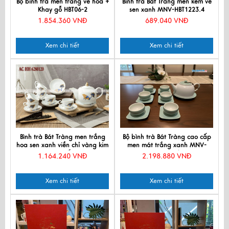
Bộ bình trà men trắng vẽ hoa +
Bình trà Bát Tràng men kem vẽ
Khay gỗ HBT06-2
sen xanh MNV-HBT1223.4
1.854.360 VNĐ
689.040 VNĐ
Xem chi tiết
Xem chi tiết
Bình trà Bát Tràng men trắng
Bộ bình trà Bát Tràng cao cấp
hoa sen xanh viền chỉ vàng kim
men mát trắng xanh MNV-
cao cấp
HBT0505/1
1.164.240 VNĐ
2.198.880 VNĐ
Xem chi tiết
Xem chi tiết