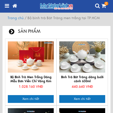
0
Trang chủ
/
Bộ bình trà Bát Tràng men trắng tại TP.HCM
SẢN PHẨM
Bộ Bình Trà Men Trắng Dáng
Bình Trà Bát Tràng dáng bưởi
Mẫu Đơn Viền Chỉ Vàng Kim
cành 630ml
550ml BT001-7.2
1.028.160 VNĐ
440.640 VNĐ
Xem chi tiết
Xem chi tiết