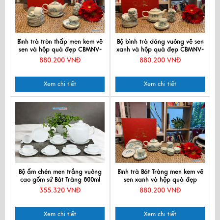
Bình trà tròn thấp men kem vẽ
Bộ bình trà dáng vuông vẽ sen
sen và hộp quà đẹp CBMNV-
xanh và hộp quà đẹp CBMNV-
TS527
BTHBT01.1
880.200 VNĐ
880.200 VNĐ
Xem chi tiết
Xem chi tiết
Bộ ấm chén men trắng vuông
Bình trà Bát Tràng men kem vẽ
cao gốm sứ Bát Tràng 800ml
sen xanh và hộp quà đẹp
CBMNV-HBT1223.4
355.320 VNĐ
880.200 VNĐ
Xem chi tiết
Xem chi tiết