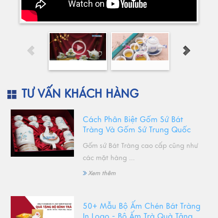
TƯ VẤN KHÁCH HÀNG
Cách Phân Biệt Gốm Sứ Bát
Tràng Và Gốm Sứ Trung Quốc
Gốm sứ Bát Tràng cao cấp cũng như
các mặt hàng ...
Xem thêm
50+ Mẫu Bộ Ấm Chén Bát Tràng
In Logo - Bộ Ấm Trà Quà Tặng