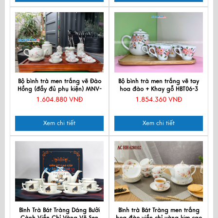
Bộ bình trà men trắng vẽ Đào
Bộ bình trà men trắng vẽ tay
Hồng (đầy đủ phụ kiện) MNV-
hoa đào + Khay gỗ HBT06-3
CBBT01-3
1.604.880 VNĐ
1.854.360 VNĐ
Xem chi tiết
Xem chi tiết
Bình Trà Bát Tràng Dáng Bưởi
Bình trà Bát Tràng men trắng