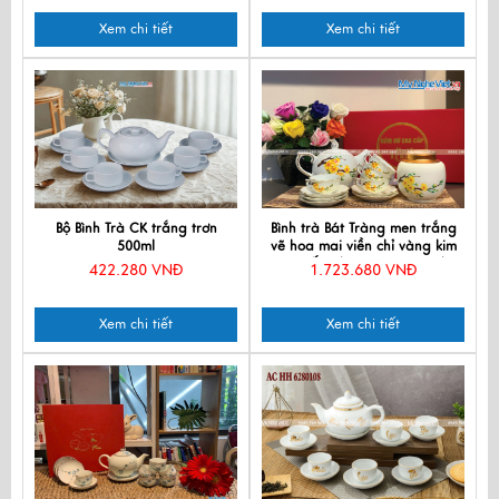
Xem chi tiết
Xem chi tiết
Bộ Bình Trà CK trắng trơn
Bình trà Bát Tràng men trắng
500ml
vẽ hoa mai viền chỉ vàng kim
cao cấp+ hũ trà HBT1223/8
422.280 VNĐ
1.723.680 VNĐ
Xem chi tiết
Xem chi tiết