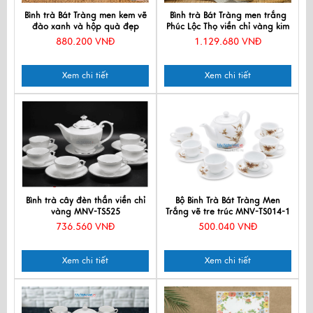
Bình trà Bát Tràng men kem vẽ
Bình trà Bát Tràng men trắng
đào xanh và hộp quà đẹp
Phúc Lộc Thọ viền chỉ vàng kim
CBMNV-HBT1223.3
880.200 VNĐ
1.129.680 VNĐ
Xem chi tiết
Xem chi tiết
Bình trà cây đèn thần viền chỉ
Bộ Binh Trà Bát Tràng Men
vàng MNV-TS525
Trắng vẽ tre trúc MNV-TS014-1
736.560 VNĐ
500.040 VNĐ
Xem chi tiết
Xem chi tiết