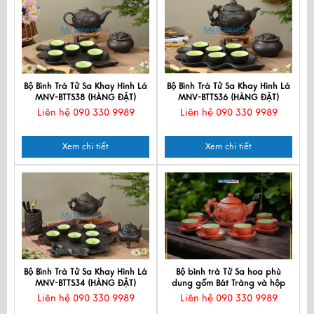
Bộ Bình Trà Tử Sa Khay Hình Lá
Bộ Bình Trà Tử Sa Khay Hình Lá
MNV-BTTS38 (HÀNG ĐẶT)
MNV-BTTS36 (HÀNG ĐẶT)
Liên hệ 090 330 9989
Liên hệ 090 330 9989
Xem chi tiết
Xem chi tiết
Bộ Bình Trà Tử Sa Khay Hình Lá
Bộ bình trà Tử Sa hoa phù
MNV-BTTS34 (HÀNG ĐẶT)
dung gốm Bát Tràng và hộp
đẹp
Liên hệ 090 330 9989
Liên hệ 090 330 9989