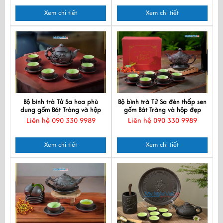
Xem chi tiết
Xem chi tiết
Bộ bình trà Tử Sa hoa phù
Bộ bình trà Tử Sa đèn thấp sen
dung gốm Bát Tràng và hộp
gốm Bát Tràng và hộp đẹp
đẹp
Liên hệ 090 330 9989
Liên hệ 090 330 9989
Xem chi tiết
Xem chi tiết