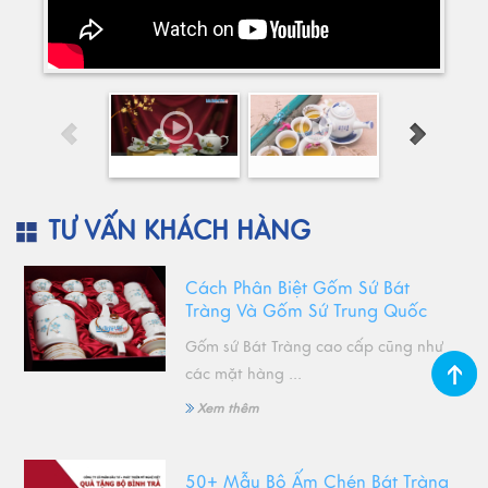
TƯ VẤN KHÁCH HÀNG
Cách Phân Biệt Gốm Sứ Bát
Tràng Và Gốm Sứ Trung Quốc
Gốm sứ Bát Tràng cao cấp cũng như
các mặt hàng ...
Xem thêm
50+ Mẫu Bộ Ấm Chén Bát Tràng