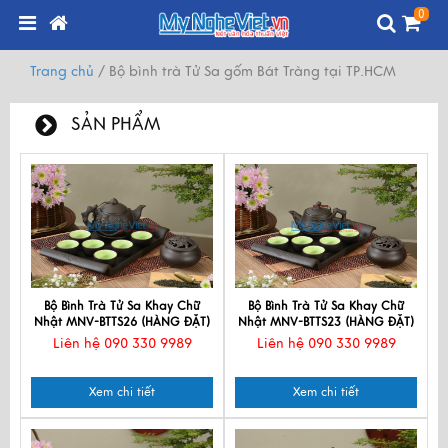
0
Trang chủ
/
Bộ bình trà Tử Sa gốm Bát Tràng tại TP.HCM
SẢN PHẨM
Bộ Bình Trà Tử Sa Khay Chữ
Bộ Bình Trà Tử Sa Khay Chữ
Nhật MNV-BTTS26 (HÀNG ĐẶT)
Nhật MNV-BTTS23 (HÀNG ĐẶT)
Liên hệ 090 330 9989
Liên hệ 090 330 9989
Xem chi tiết
Xem chi tiết