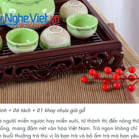
bình + 06 tách + 01 khay nhựa giả gỗ
à người miền ngược hay miền xuôi, từ thành thị đến nông th
thống, mang đậm nét văn hóa Việt Nam. Trà ngon không chỉ
 buổi thưởng trà thú vị là bạn trà và bộ ấm trà mà bạn yêu