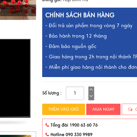
I
CHÍNH SÁCH BÁN HÀNG
- Đổi trả sản phẩm trong vòng 7 ngày
- Bảo hành trong 12 tháng
- Đảm bảo nguồn gốc
- Giao hàng trong 2h trong nội thành 
- Miễn phí giao hàng nội thành cho đơn 
Số lượng :
THÊM VÀO GIỎ
MUA NGAY
C
Tổng đài 1900 63 60 76
Hotline 090 330 9989