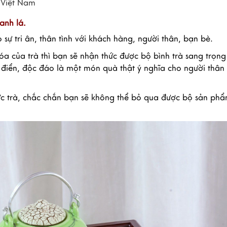
a Việt Nam
anh lá.
sự tri ân, thân tình với khách hàng, người thân, bạn bè.
 hóa của trà thì bạn sẽ nhận thức được bộ bình trà sang trọn
điển, độc đáo là một món quà thật ý nghĩa cho người thân
hức trà, chắc chắn bạn sẽ không thể bỏ qua được bộ sản ph