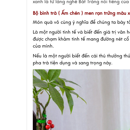
xanh lá từ làng nghề Bát Tràng nổi tiếng củ
Bộ bình trà ( Ấm chén ) men rạn trứng màu x
Món quà vô cùng ý nghĩa để chúng ta bày tỏ 
Là một người tinh tế và biết đến giá trị văn
được chạm khảm tinh tế mang đường nét cổ 
của mình.
Nếu là một người biết đến cái thú thưởng t
pha trà tiện dụng và sang trọng này.