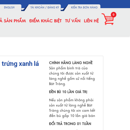
ENGLISH
TÀI KHOẢN /
ĐĂNG KÝ
KIỂM TRA ĐƠN HÀNG
0
CẢ SẢN PHẨM
ĐIỂM KHÁC BIỆT
TƯ VẤN
LIÊN HỆ
 trứng xanh lá
CHÍNH HÃNG LÀNG NGHỀ
Sản phẩm bình trà của
chúng tôi được sản xuất từ
làng nghề gốm sứ nổi tiếng
Bát Tràng.
ĐỀN BÙ 10 LẦN GIÁ TRỊ
Nếu sản phẩm không phải
sản xuất từ làng nghề Bát
Tràng chúng tôi xin cam kết
đền bù gấp 10 lần giá bán
ĐỔI TRẢ TRONG 01 TUẦN