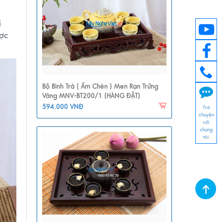
i
ược
Bộ Bình Trà ( Ấm Chén ) Men Rạn Trứng
Vàng MNV-BT200/1 (HÀNG ĐẶT)
594.000 VNĐ
Trò
chuyện
với
chúng
tôi