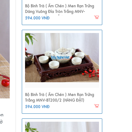
Bộ Bình Trà ( Ấm Chén ) Men Rạn Trứng
Dáng Vuông Đĩa Tròn Trắng MNV-
BT204/2 (HÀNG ĐẶT)
594.000 VNĐ
Bộ Bình Trà ( Ấm Chén ) Men Rạn Trứng
Trắng MNV-BT200/2 (HÀNG ĐẶT)
594.000 VNĐ
ôn
 ở