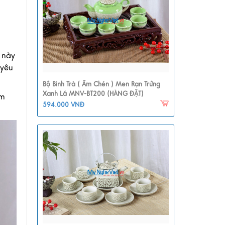
g này
 yêu
Bộ Bình Trà ( Ấm Chén ) Men Rạn Trứng
Xanh Lá MNV-BT200 (HÀNG ĐẶT)
ẩm
594.000 VNĐ