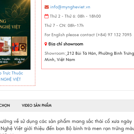
info@myngheviet.vn
Thứ 2 - Thứ 6: 08h - 18h00
Thứ 7 - CN: 08h-17h
For English please contact (+84) 97 132 7095
Địa chỉ showroom
Showroom:
212 Bùi Tá Hán, Phường Bình Trưn
Minh, Việt Nam
 Trực Thuộc
 NGHỆ VIỆT
 CHỌN
VIDEO SẢN PHẨM
g hướng về sử dụng các sản phẩm mang sắc thái cổ xưa ngày
 Nghệ Việt giới thiệu đến bạn Bộ bình trà men rạn trứng mà