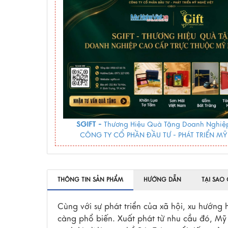
SGIFT -
Thương Hiệu Quà Tặng Doanh Nghiệp
CÔNG TY CỔ PHẦN ĐẦU TƯ - PHÁT TRIỂN MỸ
THÔNG TIN SẢN PHẨM
HƯỚNG DẪN
TẠI SAO
Cùng với sự phát triển của xã hội, xu hướn
càng phổ biến. Xuất phát từ nhu cầu đó, Mỹ