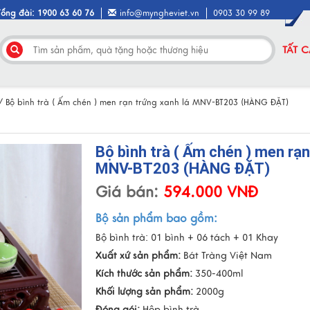
Tổng đài: 1900 63 60 76
info@myngheviet.vn
0903 30 99 89
TẤT 
/
Bộ bình trà ( Ấm chén ) men rạn trứng xanh lá MNV-BT203 (HÀNG ĐẶT)
Bộ bình trà ( Ấm chén ) men rạn
MNV-BT203 (HÀNG ĐẶT)
Giá bán:
594.000 VNĐ
Bộ sản phẩm bao gồm:
Bộ bình trà: 01 bình + 06 tách + 01 Khay
Xuất xứ sản phẩm:
Bát Tràng Việt Nam
Kích thước sản phẩm:
350-400ml
Khối lượng sản phẩm:
2000g
Đóng gói:
Hộp bình trà