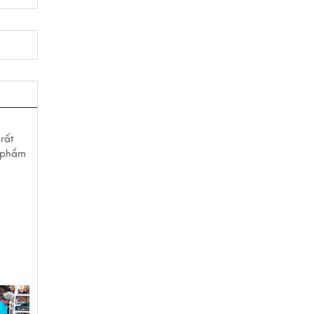
rất
n phẩm