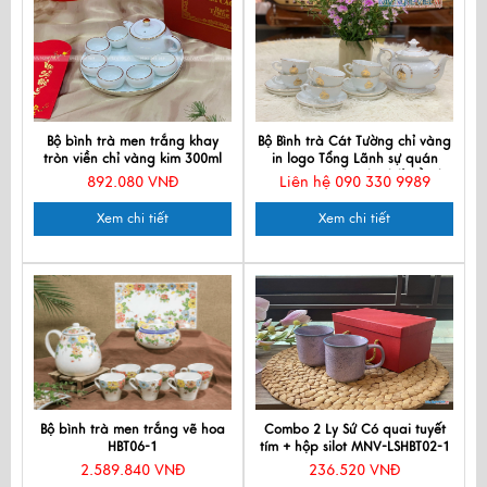
Bộ bình trà men trắng khay
Bộ Bình trà Cát Tường chỉ vàng
tròn viền chỉ vàng kim 300ml
in logo Tổng Lãnh sự quán
MNV-BTHBT06
Vanuatu tại Thành phố Hồ Chí
892.080 VNĐ
Liên hệ 090 330 9989
Minh đợt 2
Xem chi tiết
Xem chi tiết
Bộ bình trà men trắng vẽ hoa
Combo 2 Ly Sứ Có quai tuyết
HBT06-1
tím + hộp silot MNV-LSHBT02-1
2.589.840 VNĐ
236.520 VNĐ