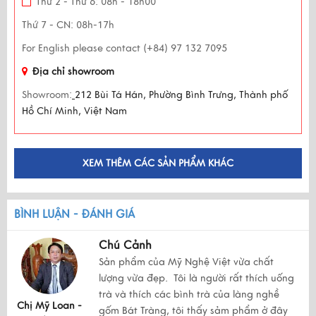
Thứ 2 - Thứ 6: 08h - 18h00
Thứ 7 - CN: 08h-17h
For English please contact (+84) 97 132 7095
Địa chỉ showroom
Showroom:
212 Bùi Tá Hán, Phường Bình Trưng, Thành phố
Hồ Chí Minh, Việt Nam
XEM THÊM CÁC SẢN PHẨM KHÁC
BÌNH LUẬN - ĐÁNH GIÁ
Chú Cảnh
Sản phẩm của Mỹ Nghệ Việt vừa chất
lượng vừa đẹp. Tôi là người rất thích uống
trà và thích các bình trà của làng nghề
Chị Mỹ Loan -
gốm Bát Tràng, tôi thấy sảm phẩm ở đây