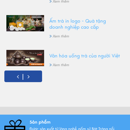
Xem thêm
Ấm trà in logo - Quà tặng
doanh nghiệp cao cấp
Xem thêm
Văn hóa uống trà của người Việt
Xem thêm
Gốm Bát Tràng - Tinh hoa văn
hóa Việt
Xem thêm
Sản phẩm
Những mẫu ấm trà gốm Bát
Tràng được ưa chuộng nhất
Được sản xuất từ làng nghề gốm sứ Bát Tràng nổi