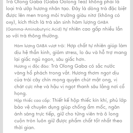
Trà Olong Gaba (Gaba Oolong Tea) không phải là
loại trà ướp hương nhân tạo. Đây là dòng trà đặc biệt
được lên men trong môi trường giàu nitơ (không có
oxy), kích thích lá trà sản sinh hàm lượng
GABA
tự nhiên cao gấp nhiều lần
(Gamma-Aminobutyric Acid)
so với trà thông thường.
Hợp chất tự nhiên giúp làm
Hàm lượng GABA vượt trội:
dịu hệ thần kinh, giảm stress, lo âu và hỗ trợ mang
lại giấc ngủ ngon, sâu giấc hơn.
Trà Olong Gaba có sắc nước
Hương vị độc đáo:
vàng hổ phách trong vắt. Hương thơm ngọt dịu
của trái cây chín mọng quyện chút mật ong, vị
chát cực nhẹ và hậu vị ngọt thanh sâu lắng nơi cổ
họng.
Thiết kế hộp thiếc kín khí, phủ lớp
Hộp thiếc cao cấp:
bảo vệ chuyên dụng giúp chống ẩm mốc, ngăn
ánh sáng trực tiếp, giữ cho từng viên trà ô long
cuộn tròn luôn giữ được phẩm chất tốt nhất theo
thời gian.