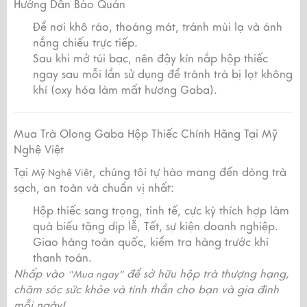
Hướng Dẫn Bảo Quản
Để nơi khô ráo, thoáng mát, tránh mùi lạ và ánh
nắng chiếu trực tiếp.
Sau khi mở túi bạc, nên đậy kín nắp hộp thiếc
ngay sau mỗi lần sử dụng để tránh trà bị lọt không
khí (oxy hóa làm mất hương Gaba).
Mua Trà Olong Gaba Hộp Thiếc Chính Hãng Tại Mỹ
Nghệ Việt
Tại
, chúng tôi tự hào mang đến dòng trà
Mỹ Nghệ Việt
sạch, an toàn và chuẩn vị nhất:
Hộp thiếc sang trọng, tinh tế, cực kỳ thích hợp làm
quà biếu tặng dịp lễ, Tết, sự kiện doanh nghiệp.
Giao hàng toàn quốc, kiểm tra hàng trước khi
thanh toán.
Nhấp vào
để sở hữu hộp trà thượng hạng,
"Mua ngay"
chăm sóc sức khỏe và tinh thần cho bạn và gia đình
mỗi ngày!