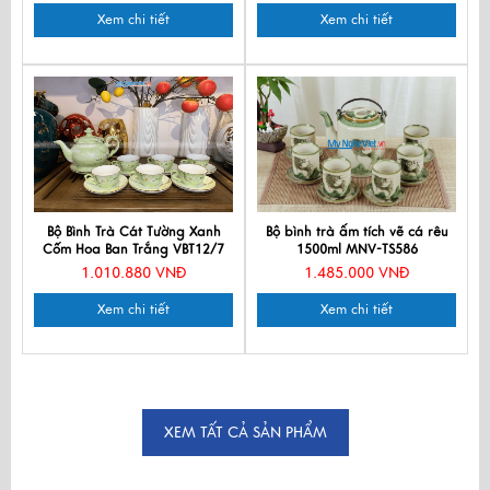
Xem chi tiết
Xem chi tiết
Bộ Bình Trà Cát Tường Xanh
Bộ bình trà ấm tích vẽ cá rêu
Cốm Hoa Ban Trắng VBT12/7
1500ml MNV-TS586
1.010.880 VNĐ
1.485.000 VNĐ
Xem chi tiết
Xem chi tiết
XEM TẤT CẢ SẢN PHẨM