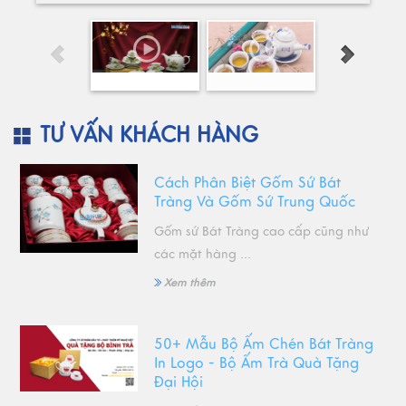
TƯ VẤN KHÁCH HÀNG
Cách Phân Biệt Gốm Sứ Bát
Tràng Và Gốm Sứ Trung Quốc
Gốm sứ Bát Tràng cao cấp cũng như
các mặt hàng ...
Xem thêm
50+ Mẫu Bộ Ấm Chén Bát Tràng
In Logo - Bộ Ấm Trà Quà Tặng
Đại Hội