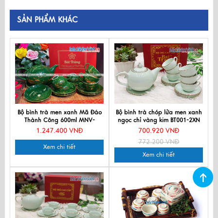
SẢN PHẨM KHÁC
Bộ bình trà men xanh Mã Đáo
Bộ bình trà chóp lửa men xanh
Thành Công 600ml MNV-
ngọc chỉ vàng kim BT001-2XN
TS615-2
1.247.400 VNĐ
700.920 VNĐ
772.200 VNĐ
Xem chi tiết
Xem chi tiết