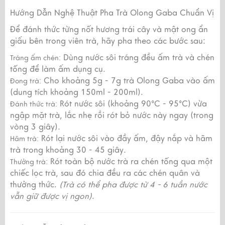
Hướng Dẫn Nghệ Thuật Pha Trà Olong Gaba Chuẩn Vị
Để đánh thức từng nốt hương trái cây và mật ong ẩn
giấu bên trong viên trà, hãy pha theo các bước sau:
Dùng nước sôi tráng đều ấm trà và chén
Tráng ấm chén:
tống để làm ấm dụng cụ.
Cho khoảng 5g - 7g trà Olong Gaba vào ấm
Đong trà:
(dung tích khoảng 150ml - 200ml).
Rót nước sôi (khoảng 90°C - 95°C) vừa
Đánh thức trà:
ngập mặt trà, lắc nhẹ rồi rót bỏ nước này ngay (trong
vòng 3 giây).
Rót lại nước sôi vào đầy ấm, đậy nắp và hãm
Hãm trà:
trà trong khoảng 30 - 45 giây.
Rót toàn bộ nước trà ra chén tống qua một
Thưởng trà:
chiếc lọc trà, sau đó chia đều ra các chén quân và
thưởng thức.
(Trà có thể pha được từ 4 - 6 tuần nước
vẫn giữ được vị ngon)
.