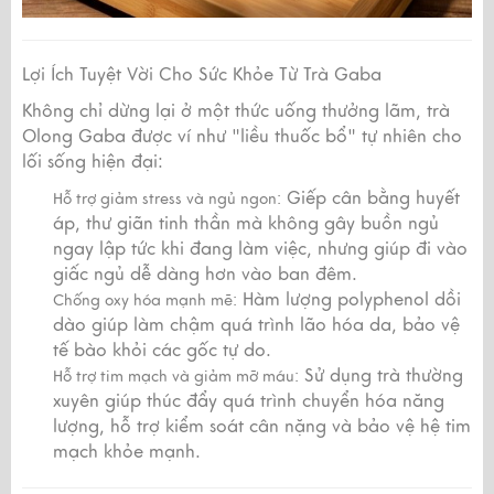
Lợi Ích Tuyệt Vời Cho Sức Khỏe Từ Trà Gaba
Không chỉ dừng lại ở một thức uống thưởng lãm, trà
Olong Gaba được ví như "liều thuốc bổ" tự nhiên cho
lối sống hiện đại:
Giếp cân bằng huyết
Hỗ trợ giảm stress và ngủ ngon:
áp, thư giãn tinh thần mà không gây buồn ngủ
ngay lập tức khi đang làm việc, nhưng giúp đi vào
giấc ngủ dễ dàng hơn vào ban đêm.
Hàm lượng polyphenol dồi
Chống oxy hóa mạnh mẽ:
dào giúp làm chậm quá trình lão hóa da, bảo vệ
tế bào khỏi các gốc tự do.
Sử dụng trà thường
Hỗ trợ tim mạch và giảm mỡ máu:
xuyên giúp thúc đẩy quá trình chuyển hóa năng
lượng, hỗ trợ kiểm soát cân nặng và bảo vệ hệ tim
mạch khỏe mạnh.