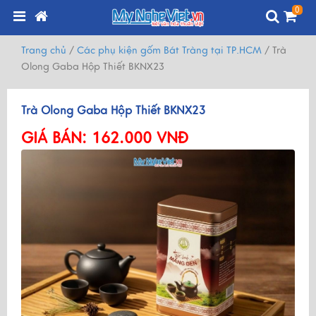
0
Trang chủ
/
Các phụ kiện gốm Bát Tràng tại TP.HCM
/
Trà
Olong Gaba Hộp Thiết BKNX23
Trà Olong Gaba Hộp Thiết BKNX23
GIÁ BÁN:
162.000 VNĐ