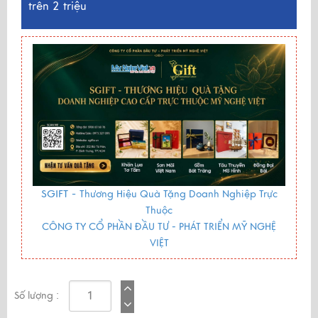
trên 2 triệu
SGIFT -
Thương Hiệu Quà Tặng Doanh Nghiệp Trực
Thuộc
CÔNG TY CỔ PHẦN ĐẦU TƯ - PHÁT TRIỂN MỸ NGHỆ
VIỆT
Số lượng :