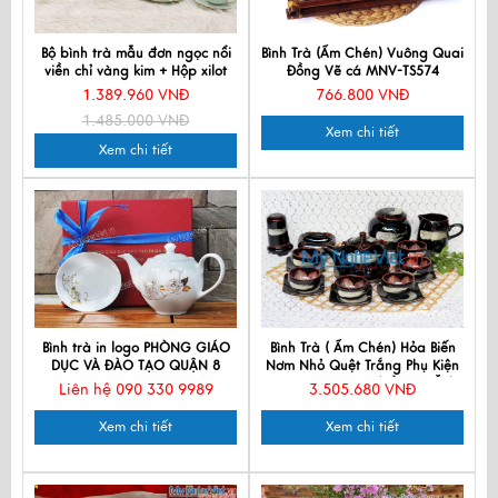
Bộ bình trà mẫu đơn ngọc nổi
Bình Trà (Ấm Chén) Vuông Quai
viền chỉ vàng kim + Hộp xilot
Đồng Vẽ cá MNV-TS574
BT001-7
1.389.960 VNĐ
766.800 VNĐ
1.485.000 VNĐ
Xem chi tiết
Xem chi tiết
Bình trà in logo PHÒNG GIÁO
Bình Trà ( Ấm Chén) Hỏa Biến
DỤC VÀ ĐÀO TẠO QUẬN 8
Nơm Nhỏ Quệt Trắng Phụ Kiện
MNV-PKTS583-3 (HÀNG ĐẶT)
Liên hệ 090 330 9989
3.505.680 VNĐ
Xem chi tiết
Xem chi tiết