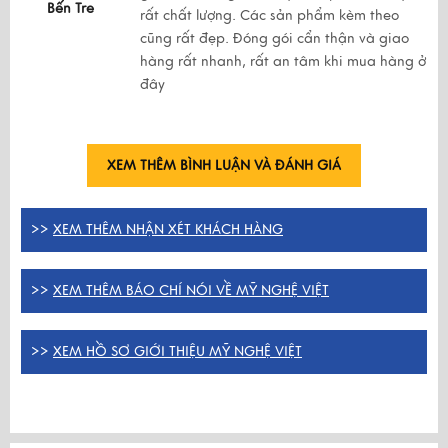
Bến Tre
rất chất lượng. Các sản phẩm kèm theo
cũng rất đẹp. Đóng gói cẩn thận và giao
hàng rất nhanh, rất an tâm khi mua hàng ở
đây
XEM THÊM BÌNH LUẬN VÀ ĐÁNH GIÁ
>>
XEM THÊM NHẬN XÉT KHÁCH HÀNG
>>
XEM THÊM BÁO CHÍ NÓI VỀ MỸ NGHỆ VIỆT
>>
XEM HỒ SƠ GIỚI THIỆU MỸ NGHỆ VIỆT